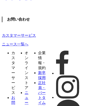
お問い合わせ
カスタマーサービス
ニュース一覧へ
カ
オ
企業
ス
ン
情
タ
ラ
報・
マ
イ
規約
ー
ン
新卒
サ
ス
採用
ー
ト
正社
ビ
ア
員・
ス
ニ
パー
お
ュ
トタ
問
ー
イム