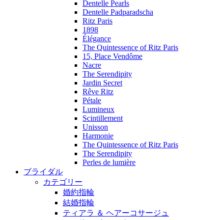
Dentelle Pearls
Dentelle Padparadscha
Ritz Paris
1898
Élégance
The Quintessence of Ritz Paris
15, Place Vendôme
Nacre
The Serendipity
Jardin Secret
Rêve Ritz
Pétale
Lumineux
Scintillement
Unisson
Harmonie
The Quintessence of Ritz Paris
The Serendipity
Perles de lumière
ブライダル
カテゴリー
婚約指輪
結婚指輪
ティアラ ＆ ヘアーコサージュ