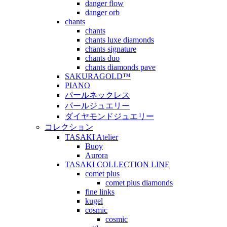
danger flow
danger orb
chants
chants
chants luxe diamonds
chants signature
chants duo
chants diamonds pave
SAKURAGOLD™
PIANO
パールネックレス
パールジュエリー
ダイヤモンドジュエリー
コレクション
TASAKI Atelier
Buoy
Aurora
TASAKI COLLECTION LINE
comet plus
comet plus diamonds
fine links
kugel
cosmic
cosmic