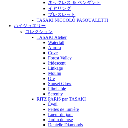
ネックレス ＆ ペンダント
イヤリング
ブレスレット
TASAKI NICCOLÒ PASQUALETTI
ハイジュエリー
コレクション
TASAKI Atelier
Waterfall
Aurora
Cove
Forest Valley
Iridescent
Linkage
Moulin
Ore
Sunset Glow
Illimitable
Serenity
RITZ PARIS par TASAKI
Éveil
Perles de lumière
Lueur du jour
Jardin de rose
Dentelle Diamonds