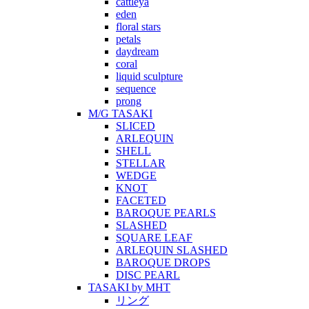
cattleya
eden
floral stars
petals
daydream
coral
liquid sculpture
sequence
prong
M/G TASAKI
SLICED
ARLEQUIN
SHELL
STELLAR
WEDGE
KNOT
FACETED
BAROQUE PEARLS
SLASHED
SQUARE LEAF
ARLEQUIN SLASHED
BAROQUE DROPS
DISC PEARL
TASAKI by MHT
リング