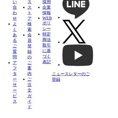
い
ス
採用
合
ス
企業
わ
ト
情報
WEB
せ
ア
ポリ
よ
検
シー
く
索
特定
あ
会
商法
る
員
取引
ご
登
に基
質
録
づく
問
の
表記
ア
ご
フ
案
タ
内
ニュースレターのご
ー
ご
登録
サ
注
ー
文
ビ
ガ
ス
イ
ド