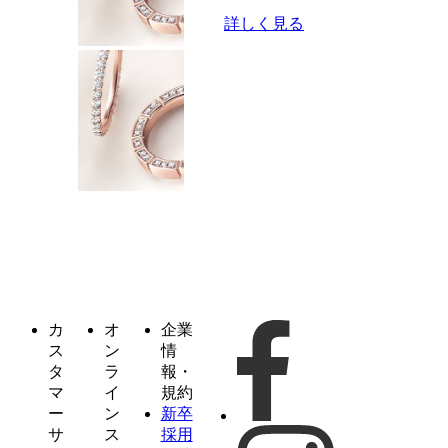
詳しく見る
カ
オ
企業
ス
ン
情
タ
ラ
報・
マ
イ
規約
ー
ン
新卒
サ
ス
採用