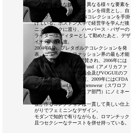
ダイナミックな技巧に、異なる様々な要素を
混ぜ合わせるクリエイションを得意とし、自
身のブランドTHAKOONコレクションを手掛
けている。ボストン大学で経営学を学んだ後
ニューヨークに渡り、ハーパース・バザーの
ライター/エディターとして勤めたあと、デザ
イナーへと転進。
2004年9月、プレタポルテコレクションを発
表。ニューヨークファッション界の最も才能
有る新人の1人として賞賛され、2006年には
CFDA /VOGUE Fashion Fund（アメリカファ
ッションデザイナー協議会及びVOGUEのフ
ァッション基金）を受賞、2009年にはCFDA
Swarovski Award For Womenswear（スワロフ
スキー賞ウィメンズウェア部門）にノミネー
トされた。
彼が作るコレクションは一貫して美しい仕上
がりでフェミニンなデザイン。
モダンで知的で有りながらも、ロマンチック
且つセクシーなテーストを併せ持っている。