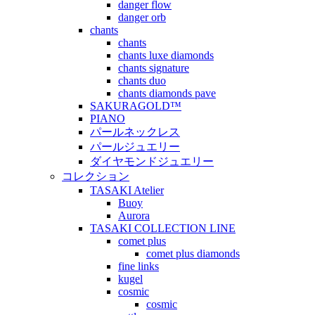
danger flow
danger orb
chants
chants
chants luxe diamonds
chants signature
chants duo
chants diamonds pave
SAKURAGOLD™
PIANO
パールネックレス
パールジュエリー
ダイヤモンドジュエリー
コレクション
TASAKI Atelier
Buoy
Aurora
TASAKI COLLECTION LINE
comet plus
comet plus diamonds
fine links
kugel
cosmic
cosmic