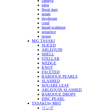
cattleya
eden
floral stars
petals
daydream
coral
liquid sculpture
sequence
prong
M/G TASAKI
SLICED
ARLEQUIN
SHELL
STELLAR
WEDGE
KNOT
FACETED
BAROQUE PEARLS
SLASHED
SQUARE LEAF
ARLEQUIN SLASHED
BAROQUE DROPS
DISC PEARL
TASAKI by MHT
リング