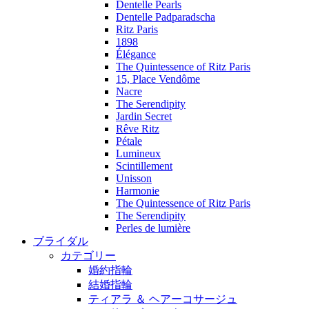
Dentelle Pearls
Dentelle Padparadscha
Ritz Paris
1898
Élégance
The Quintessence of Ritz Paris
15, Place Vendôme
Nacre
The Serendipity
Jardin Secret
Rêve Ritz
Pétale
Lumineux
Scintillement
Unisson
Harmonie
The Quintessence of Ritz Paris
The Serendipity
Perles de lumière
ブライダル
カテゴリー
婚約指輪
結婚指輪
ティアラ ＆ ヘアーコサージュ