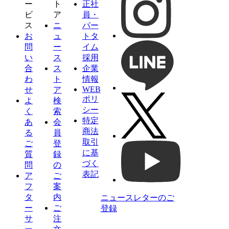
ー
ト
正社
ビ
ア
員・
ス
ニ
パー
お
ュ
トタ
問
ー
イム
い
ス
採用
合
ス
企業
わ
ト
情報
WEB
せ
ア
ポリ
よ
検
シー
く
索
特定
あ
会
商法
る
員
取引
ご
登
に基
質
録
づく
問
の
表記
ア
ご
フ
案
タ
内
ニュースレターのご
ー
ご
登録
サ
注