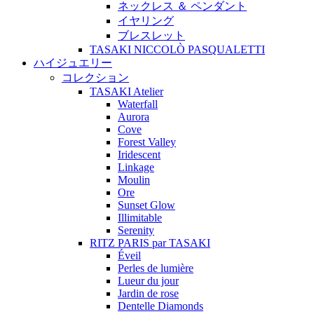
ネックレス ＆ ペンダント
イヤリング
ブレスレット
TASAKI NICCOLÒ PASQUALETTI
ハイジュエリー
コレクション
TASAKI Atelier
Waterfall
Aurora
Cove
Forest Valley
Iridescent
Linkage
Moulin
Ore
Sunset Glow
Illimitable
Serenity
RITZ PARIS par TASAKI
Éveil
Perles de lumière
Lueur du jour
Jardin de rose
Dentelle Diamonds