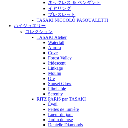
ネックレス ＆ ペンダント
イヤリング
ブレスレット
TASAKI NICCOLÒ PASQUALETTI
ハイジュエリー
コレクション
TASAKI Atelier
Waterfall
Aurora
Cove
Forest Valley
Iridescent
Linkage
Moulin
Ore
Sunset Glow
Illimitable
Serenity
RITZ PARIS par TASAKI
Éveil
Perles de lumière
Lueur du jour
Jardin de rose
Dentelle Diamonds