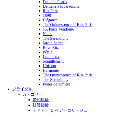
Dentelle Pearls
Dentelle Padparadscha
Ritz Paris
1898
Élégance
The Quintessence of Ritz Paris
15, Place Vendôme
Nacre
The Serendipity
Jardin Secret
Rêve Ritz
Pétale
Lumineux
Scintillement
Unisson
Harmonie
The Quintessence of Ritz Paris
The Serendipity
Perles de lumière
ブライダル
カテゴリー
婚約指輪
結婚指輪
ティアラ ＆ ヘアーコサージュ