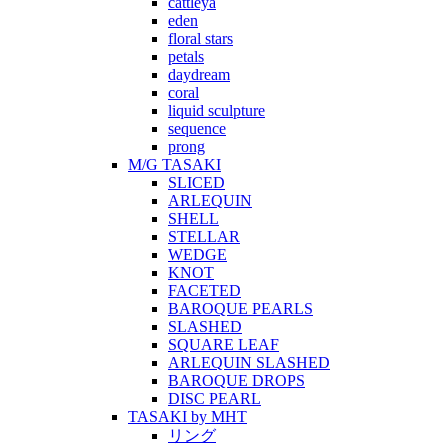
cattleya
eden
floral stars
petals
daydream
coral
liquid sculpture
sequence
prong
M/G TASAKI
SLICED
ARLEQUIN
SHELL
STELLAR
WEDGE
KNOT
FACETED
BAROQUE PEARLS
SLASHED
SQUARE LEAF
ARLEQUIN SLASHED
BAROQUE DROPS
DISC PEARL
TASAKI by MHT
リング