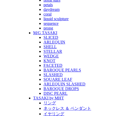
floral stars
petals
daydream
coral
liquid sculpture
sequence
prong
M/G TASAKI
SLICED
ARLEQUIN
SHELL
STELLAR
WEDGE
KNOT
FACETED
BAROQUE PEARLS
SLASHED
SQUARE LEAF
ARLEQUIN SLASHED
BAROQUE DROPS
DISC PEARL
TASAKI by MHT
リング
ネックレス ＆ ペンダント
イヤリング