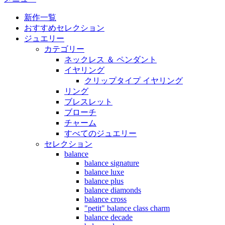
新作一覧
おすすめセレクション
ジュエリー
カテゴリー
ネックレス ＆ ペンダント
イヤリング
クリップタイプ イヤリング
リング
ブレスレット
ブローチ
チャーム
すべてのジュエリー
セレクション
balance
balance signature
balance luxe
balance plus
balance diamonds
balance cross
"petit" balance class charm
balance decade