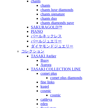
chants
chants
chants luxe diamonds
chants signature
chants duo
chants diamonds pave
SAKURAGOLD™
PIANO
パールネックレス
パールジュエリー
ダイヤモンドジュエリー
コレクション
TASAKI Atelier
Buoy
Aurora
TASAKI COLLECTION LINE
comet plus
comet plus diamonds
fine links
kugel
cosmic
cosmic
cattleya
eden