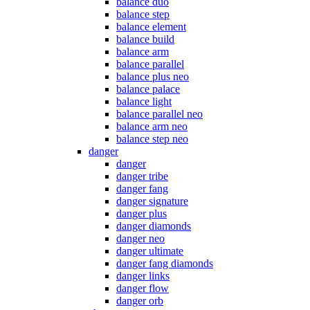
balance duo
balance step
balance element
balance build
balance arm
balance parallel
balance plus neo
balance palace
balance light
balance parallel neo
balance arm neo
balance step neo
danger
danger
danger tribe
danger fang
danger signature
danger plus
danger diamonds
danger neo
danger ultimate
danger fang diamonds
danger links
danger flow
danger orb