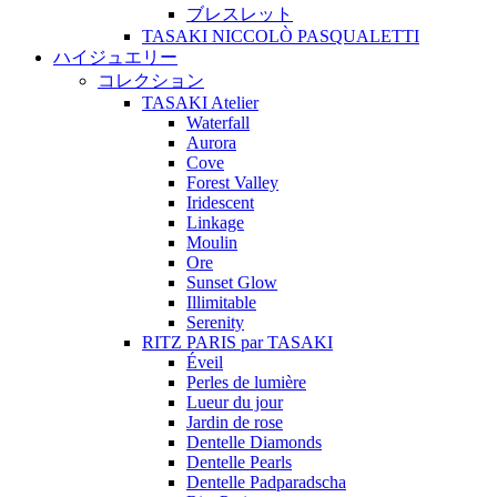
ブレスレット
TASAKI NICCOLÒ PASQUALETTI
ハイジュエリー
コレクション
TASAKI Atelier
Waterfall
Aurora
Cove
Forest Valley
Iridescent
Linkage
Moulin
Ore
Sunset Glow
Illimitable
Serenity
RITZ PARIS par TASAKI
Éveil
Perles de lumière
Lueur du jour
Jardin de rose
Dentelle Diamonds
Dentelle Pearls
Dentelle Padparadscha