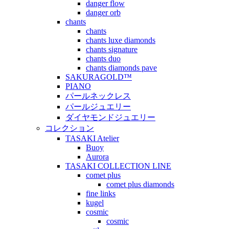
danger flow
danger orb
chants
chants
chants luxe diamonds
chants signature
chants duo
chants diamonds pave
SAKURAGOLD™
PIANO
パールネックレス
パールジュエリー
ダイヤモンドジュエリー
コレクション
TASAKI Atelier
Buoy
Aurora
TASAKI COLLECTION LINE
comet plus
comet plus diamonds
fine links
kugel
cosmic
cosmic