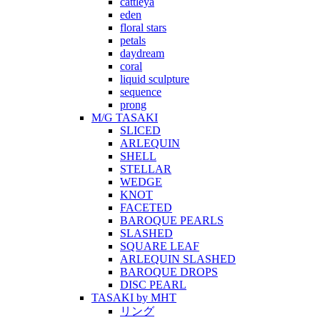
cattleya
eden
floral stars
petals
daydream
coral
liquid sculpture
sequence
prong
M/G TASAKI
SLICED
ARLEQUIN
SHELL
STELLAR
WEDGE
KNOT
FACETED
BAROQUE PEARLS
SLASHED
SQUARE LEAF
ARLEQUIN SLASHED
BAROQUE DROPS
DISC PEARL
TASAKI by MHT
リング