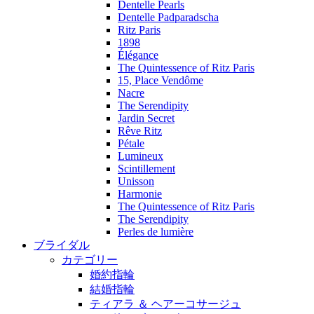
Dentelle Pearls
Dentelle Padparadscha
Ritz Paris
1898
Élégance
The Quintessence of Ritz Paris
15, Place Vendôme
Nacre
The Serendipity
Jardin Secret
Rêve Ritz
Pétale
Lumineux
Scintillement
Unisson
Harmonie
The Quintessence of Ritz Paris
The Serendipity
Perles de lumière
ブライダル
カテゴリー
婚約指輪
結婚指輪
ティアラ ＆ ヘアーコサージュ