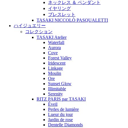
ネックレス ＆ ペンダント
イヤリング
ブレスレット
TASAKI NICCOLÒ PASQUALETTI
ハイジュエリー
コレクション
TASAKI Atelier
Waterfall
Aurora
Cove
Forest Valley
Iridescent
Linkage
Moulin
Ore
Sunset Glow
Illimitable
Serenity
RITZ PARIS par TASAKI
Éveil
Perles de lumière
Lueur du jour
Jardin de rose
Dentelle Diamonds