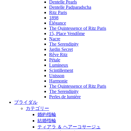
Dentelle Pearls
Dentelle Padparadscha
Ritz Paris
1898
Élégance
The Quintessence of Ritz Paris
15, Place Vendôme
Nacre
The Serendipity
Jardin Secret
Rêve Ritz
Pétale
Lumineux
Scintillement
Unisson
Harmonie
The Quintessence of Ritz Paris
The Serendipity
Perles de lumière
ブライダル
カテゴリー
婚約指輪
結婚指輪
ティアラ ＆ ヘアーコサージュ