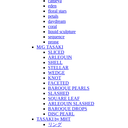
cattleya
eden
floral stars
petals
daydream
coral
liquid sculpture
sequence
prong
M/G TASAKI
SLICED
ARLEQUIN
SHELL
STELLAR
WEDGE
KNOT
FACETED
BAROQUE PEARLS
SLASHED
SQUARE LEAF
ARLEQUIN SLASHED
BAROQUE DROPS
DISC PEARL
TASAKI by MHT
リング