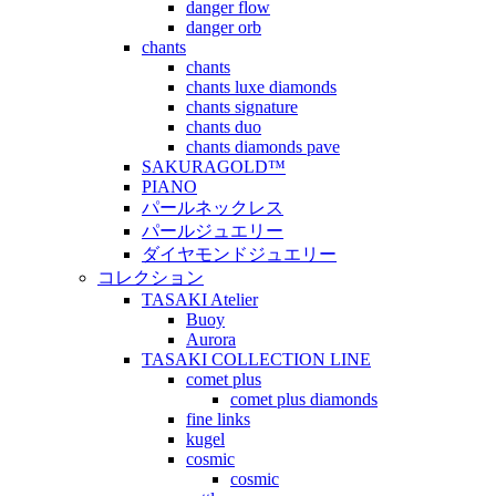
danger flow
danger orb
chants
chants
chants luxe diamonds
chants signature
chants duo
chants diamonds pave
SAKURAGOLD™
PIANO
パールネックレス
パールジュエリー
ダイヤモンドジュエリー
コレクション
TASAKI Atelier
Buoy
Aurora
TASAKI COLLECTION LINE
comet plus
comet plus diamonds
fine links
kugel
cosmic
cosmic