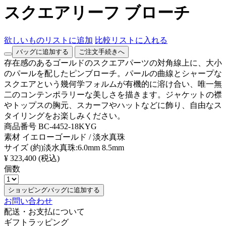
スクエアリーフ ブローチ
欲しいものリストに追加
比較リストに入れる
バッグに追加する
ご注文手続きへ
存在感のあるゴールドのスクエアパーツの対角線上に、大小
のパールを配したピンブローチ。パールの曲線とシャープな
スクエアという幾何学フォルムが有機的に溶け合い、唯一無
二のコンテンポラリーな美しさを描きます。ジャケットの襟
やトップスの胸元、スカーフやハットなどに飾り、自由なス
タイリングをお楽しみください。
商品番号
BC-4452-18KYG
素材
イエローゴールド / 淡水真珠
サイズ
(約)淡水真珠:6.0mm 8.5mm
¥ 323,400
(税込)
個数
ショッピングバッグに追加する
お問い合わせ
配送・お支払について
ギフトラッピング