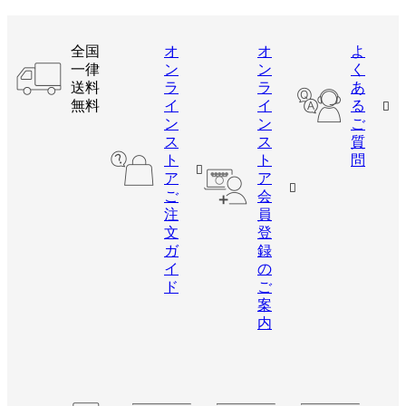
全国
オ
オ
よ
一律
ン
ン
く
送料
ラ
ラ
あ
無料
イ
イ
る
ン
ン
ご
ス
ス
質
ト
ト
問
ア
ア
ご
会
注
員
文
登
ガ
録
イ
の
ド
ご
案
内