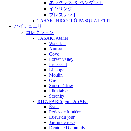
ネックレス ＆ ペンダント
イヤリング
ブレスレット
TASAKI NICCOLÒ PASQUALETTI
ハイジュエリー
コレクション
TASAKI Atelier
Waterfall
Aurora
Cove
Forest Valley
Iridescent
Linkage
Moulin
Ore
Sunset Glow
Illimitable
Serenity
RITZ PARIS par TASAKI
Éveil
Perles de lumière
Lueur du jour
Jardin de rose
Dentelle Diamonds