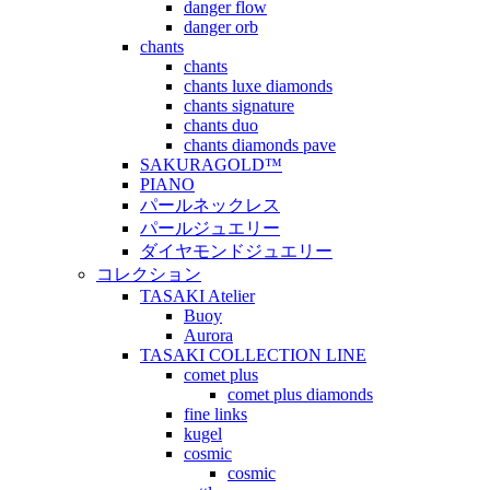
danger flow
danger orb
chants
chants
chants luxe diamonds
chants signature
chants duo
chants diamonds pave
SAKURAGOLD™
PIANO
パールネックレス
パールジュエリー
ダイヤモンドジュエリー
コレクション
TASAKI Atelier
Buoy
Aurora
TASAKI COLLECTION LINE
comet plus
comet plus diamonds
fine links
kugel
cosmic
cosmic