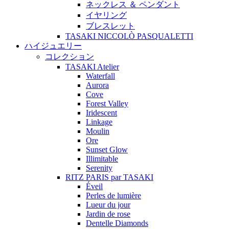
ネックレス ＆ ペンダント
イヤリング
ブレスレット
TASAKI NICCOLÒ PASQUALETTI
ハイジュエリー
コレクション
TASAKI Atelier
Waterfall
Aurora
Cove
Forest Valley
Iridescent
Linkage
Moulin
Ore
Sunset Glow
Illimitable
Serenity
RITZ PARIS par TASAKI
Éveil
Perles de lumière
Lueur du jour
Jardin de rose
Dentelle Diamonds