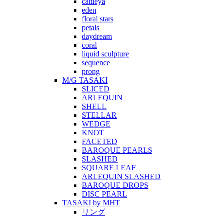
cattleya
eden
floral stars
petals
daydream
coral
liquid sculpture
sequence
prong
M/G TASAKI
SLICED
ARLEQUIN
SHELL
STELLAR
WEDGE
KNOT
FACETED
BAROQUE PEARLS
SLASHED
SQUARE LEAF
ARLEQUIN SLASHED
BAROQUE DROPS
DISC PEARL
TASAKI by MHT
リング