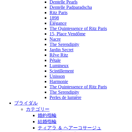
Dentelle Pearls
Dentelle Padparadscha
Ritz Paris
1898
Élégance
The Quintessence of Ritz Paris
15, Place Vendôme
Nacre
The Serendipity
Jardin Secret
Rêve Ritz
Pétale
Lumineux
Scintillement
Unisson
Harmonie
The Quintessence of Ritz Paris
The Serendipity
Perles de lumière
ブライダル
カテゴリー
婚約指輪
結婚指輪
ティアラ ＆ ヘアーコサージュ