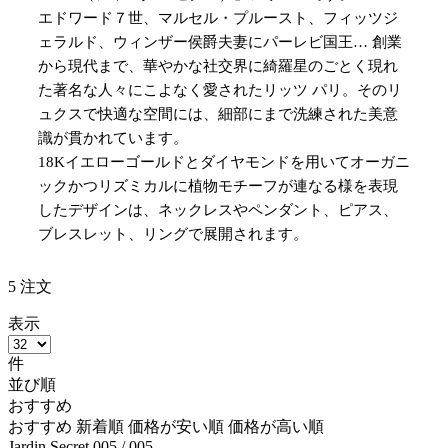
エドワード７世、マルセル・プルースト、フィッツジ
ェラルド、ウィンザー侯爵夫妻にパーレビ国王…
創業
から現代まで、華やかな社交界に綺羅星のごとく現れ
た著名な人々にこよなく愛されたリッツ パリ。
そのリ
ュクスで快適な空間には、細部にまで洗練された美意
識が貫かれています。
18Kイエローゴールドとダイヤモンドを用いてオーガニ
ックかつリズミカルに植物モチーフが連なる様を表現
したデザインは、
ネックレスやペンダント、ピアス、
ブレスレット、リングで展開されます。
5
注文
表示
件
並び順
おすすめ
おすすめ
新着順
価格が安い順
価格が高い順
Jardin Secret
005
/ 005