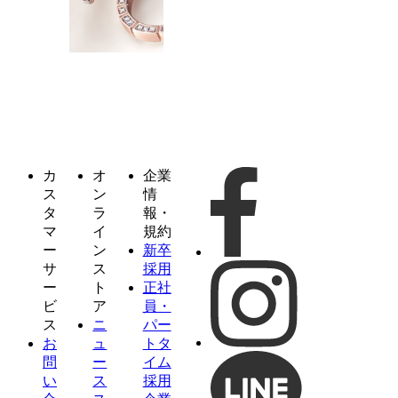
カ
オ
企業
ス
ン
情
タ
ラ
報・
マ
イ
規約
ー
ン
新卒
サ
ス
採用
ー
ト
正社
ビ
ア
員・
ス
ニ
パー
お
ュ
トタ
問
ー
イム
い
ス
採用