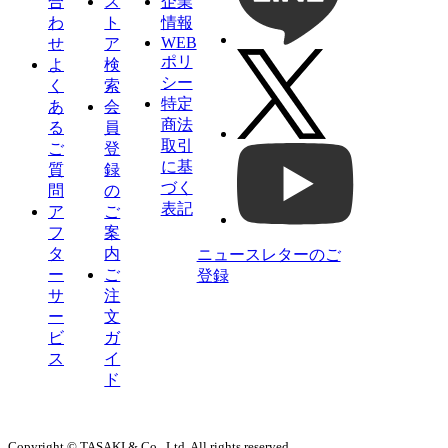
合
ス
企業
わ
ト
情報
WEB
せ
ア
ポリ
よ
検
シー
く
索
特定
あ
会
商法
る
員
取引
ご
登
に基
質
録
づく
問
の
表記
ア
ご
フ
案
タ
内
ニュースレターのご
ー
ご
登録
サ
注
ー
文
ビ
ガ
ス
イ
ド
Copyright © TASAKI & Co., Ltd. All rights reserved.