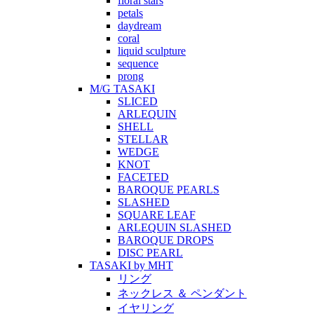
floral stars
petals
daydream
coral
liquid sculpture
sequence
prong
M/G TASAKI
SLICED
ARLEQUIN
SHELL
STELLAR
WEDGE
KNOT
FACETED
BAROQUE PEARLS
SLASHED
SQUARE LEAF
ARLEQUIN SLASHED
BAROQUE DROPS
DISC PEARL
TASAKI by MHT
リング
ネックレス ＆ ペンダント
イヤリング