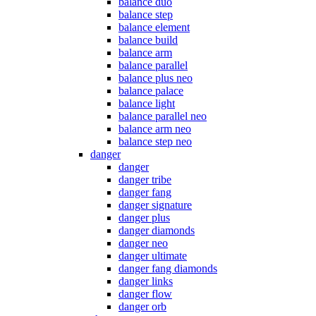
balance duo
balance step
balance element
balance build
balance arm
balance parallel
balance plus neo
balance palace
balance light
balance parallel neo
balance arm neo
balance step neo
danger
danger
danger tribe
danger fang
danger signature
danger plus
danger diamonds
danger neo
danger ultimate
danger fang diamonds
danger links
danger flow
danger orb