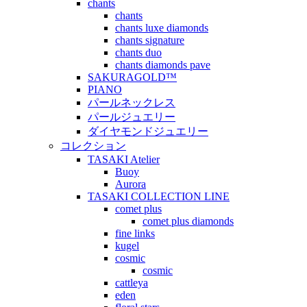
chants
chants
chants luxe diamonds
chants signature
chants duo
chants diamonds pave
SAKURAGOLD™
PIANO
パールネックレス
パールジュエリー
ダイヤモンドジュエリー
コレクション
TASAKI Atelier
Buoy
Aurora
TASAKI COLLECTION LINE
comet plus
comet plus diamonds
fine links
kugel
cosmic
cosmic
cattleya
eden