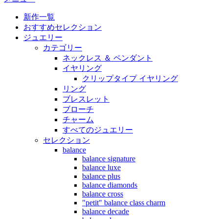
新作一覧
おすすめセレクション
ジュエリー
カテゴリー
ネックレス ＆ ペンダント
イヤリング
クリップタイプ イヤリング
リング
ブレスレット
ブローチ
チャーム
すべてのジュエリー
セレクション
balance
balance signature
balance luxe
balance plus
balance diamonds
balance cross
"petit" balance class charm
balance decade