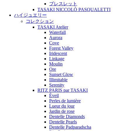
ブレスレット
TASAKI NICCOLÒ PASQUALETTI
ハイジュエリー
コレクション
TASAKI Atelier
Waterfall
Aurora
Cove
Forest Valley
Iridescent
Linkage
Moulin
Ore
Sunset Glow
Illimitable
Serenity
RITZ PARIS par TASAKI
Éveil
Perles de lumière
Lueur du jour
Jardin de rose
Dentelle Diamonds
Dentelle Pearls
Dentelle Padparadscha