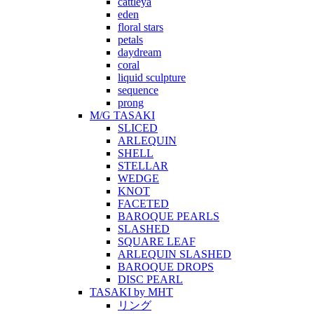
cattleya
eden
floral stars
petals
daydream
coral
liquid sculpture
sequence
prong
M/G TASAKI
SLICED
ARLEQUIN
SHELL
STELLAR
WEDGE
KNOT
FACETED
BAROQUE PEARLS
SLASHED
SQUARE LEAF
ARLEQUIN SLASHED
BAROQUE DROPS
DISC PEARL
TASAKI by MHT
リング