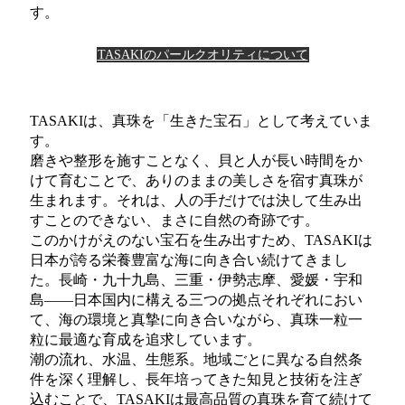
す。
TASAKIのパールクオリティについて
TASAKIは、真珠を「生きた宝石」として考えていま
す。
磨きや整形を施すことなく、貝と人が長い時間をか
けて育むことで、ありのままの美しさを宿す真珠が
生まれます。それは、人の手だけでは決して生み出
すことのできない、まさに自然の奇跡です。
このかけがえのない宝石を生み出すため、TASAKIは
日本が誇る栄養豊富な海に向き合い続けてきまし
た。長崎・九十九島、三重・伊勢志摩、愛媛・宇和
島――日本国内に構える三つの拠点それぞれにおい
て、海の環境と真摯に向き合いながら、真珠一粒一
粒に最適な育成を追求しています。
潮の流れ、水温、生態系。地域ごとに異なる自然条
件を深く理解し、長年培ってきた知見と技術を注ぎ
込むことで、TASAKIは最高品質の真珠を育て続けて