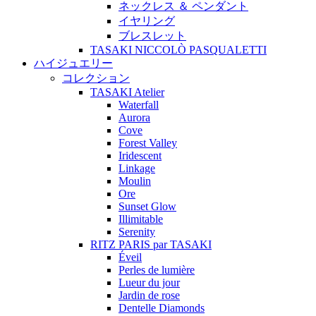
ネックレス ＆ ペンダント
イヤリング
ブレスレット
TASAKI NICCOLÒ PASQUALETTI
ハイジュエリー
コレクション
TASAKI Atelier
Waterfall
Aurora
Cove
Forest Valley
Iridescent
Linkage
Moulin
Ore
Sunset Glow
Illimitable
Serenity
RITZ PARIS par TASAKI
Éveil
Perles de lumière
Lueur du jour
Jardin de rose
Dentelle Diamonds