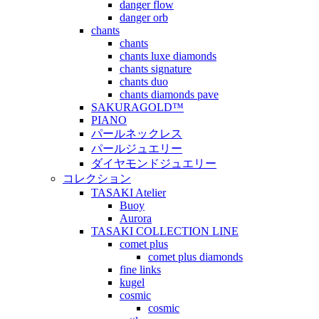
danger flow
danger orb
chants
chants
chants luxe diamonds
chants signature
chants duo
chants diamonds pave
SAKURAGOLD™
PIANO
パールネックレス
パールジュエリー
ダイヤモンドジュエリー
コレクション
TASAKI Atelier
Buoy
Aurora
TASAKI COLLECTION LINE
comet plus
comet plus diamonds
fine links
kugel
cosmic
cosmic