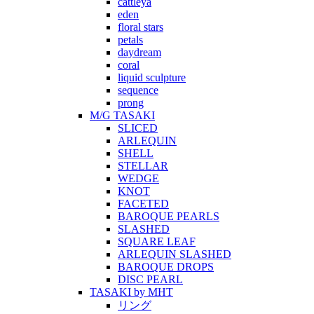
cattleya
eden
floral stars
petals
daydream
coral
liquid sculpture
sequence
prong
M/G TASAKI
SLICED
ARLEQUIN
SHELL
STELLAR
WEDGE
KNOT
FACETED
BAROQUE PEARLS
SLASHED
SQUARE LEAF
ARLEQUIN SLASHED
BAROQUE DROPS
DISC PEARL
TASAKI by MHT
リング