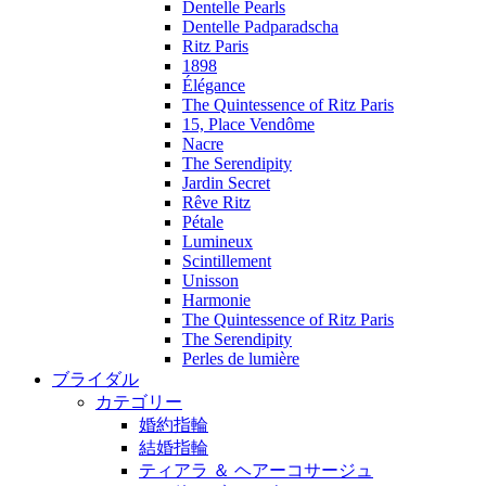
Dentelle Pearls
Dentelle Padparadscha
Ritz Paris
1898
Élégance
The Quintessence of Ritz Paris
15, Place Vendôme
Nacre
The Serendipity
Jardin Secret
Rêve Ritz
Pétale
Lumineux
Scintillement
Unisson
Harmonie
The Quintessence of Ritz Paris
The Serendipity
Perles de lumière
ブライダル
カテゴリー
婚約指輪
結婚指輪
ティアラ ＆ ヘアーコサージュ