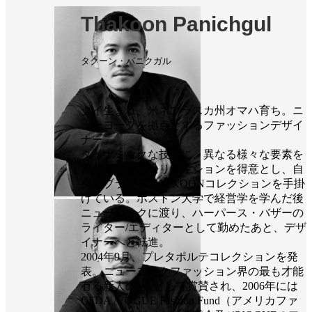
Thakoon Panichgul
タクーン・パニクガル
タイ生まれ、米ネブラスカ州オマハ育ち。ニ
ューヨークを拠点とするファッションデザイ
ナー。
ダイナミックな技巧に、異なる様々な要素を
混ぜ合わせるクリエイションを得意とし、自
身のブランドTHAKOONコレクションを手掛
けている。ボストン大学で経営学を学んだ後
ニューヨークに渡り、ハーパース・バザーの
ライター/エディターとして勤めたあと、デザ
イナーへと転進。
2004年9月、プレタポルテコレクションを発
表。ニューヨークファッション界の最も才能
有る新人の1人として賞賛され、2006年には
CFDA /VOGUE Fashion Fund（アメリカファ