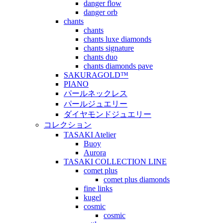
danger flow
danger orb
chants
chants
chants luxe diamonds
chants signature
chants duo
chants diamonds pave
SAKURAGOLD™
PIANO
パールネックレス
パールジュエリー
ダイヤモンドジュエリー
コレクション
TASAKI Atelier
Buoy
Aurora
TASAKI COLLECTION LINE
comet plus
comet plus diamonds
fine links
kugel
cosmic
cosmic