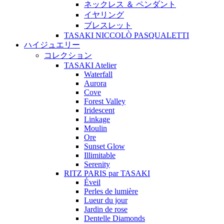
ネックレス ＆ ペンダント
イヤリング
ブレスレット
TASAKI NICCOLÒ PASQUALETTI
ハイジュエリー
コレクション
TASAKI Atelier
Waterfall
Aurora
Cove
Forest Valley
Iridescent
Linkage
Moulin
Ore
Sunset Glow
Illimitable
Serenity
RITZ PARIS par TASAKI
Éveil
Perles de lumière
Lueur du jour
Jardin de rose
Dentelle Diamonds