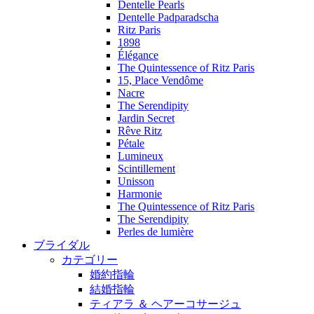
Dentelle Pearls
Dentelle Padparadscha
Ritz Paris
1898
Élégance
The Quintessence of Ritz Paris
15, Place Vendôme
Nacre
The Serendipity
Jardin Secret
Rêve Ritz
Pétale
Lumineux
Scintillement
Unisson
Harmonie
The Quintessence of Ritz Paris
The Serendipity
Perles de lumière
ブライダル
カテゴリー
婚約指輪
結婚指輪
ティアラ ＆ ヘアーコサージュ