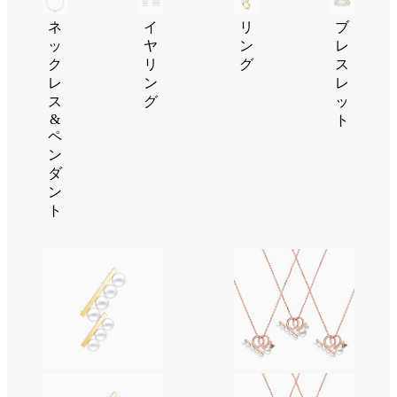
ネ
イ
リ
ブ
ッ
ヤ
ン
レ
ク
リ
グ
ス
レ
ン
レ
ス
グ
ッ
&
ト
ペ
ン
ダ
ン
ト