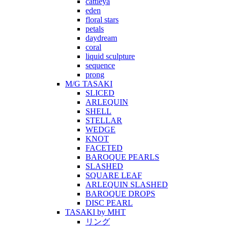
cattleya
eden
floral stars
petals
daydream
coral
liquid sculpture
sequence
prong
M/G TASAKI
SLICED
ARLEQUIN
SHELL
STELLAR
WEDGE
KNOT
FACETED
BAROQUE PEARLS
SLASHED
SQUARE LEAF
ARLEQUIN SLASHED
BAROQUE DROPS
DISC PEARL
TASAKI by MHT
リング