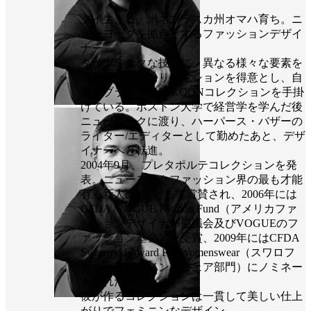
タイ生まれ、米ネブラスカ州オマハ育ち。ニ
ューヨークを拠点とするファッションデザイ
ナー。
ダイナミックな技巧に、異なる様々な要素を
混ぜ合わせるクリエイションを得意とし、自
身のブランドTHAKOONコレクションを手掛
けている。ボストン大学で経営学を学んだ後
ニューヨークに渡り、ハーパース・バザーの
ライター/エディターとして勤めたあと、デザ
イナーへと転進。
2004年9月、プレタポルテコレクションを発
表。ニューヨークファッション界の最も才能
有る新人の1人として賞賛され、2006年には
CFDA /VOGUE Fashion Fund（アメリカファ
ッションデザイナー協議会及びVOGUEのフ
ァッション基金）を受賞、2009年にはCFDA
Swarovski Award For Womenswear（スワロフ
スキー賞ウィメンズウェア部門）にノミネー
トされた。
彼が作るコレクションは一貫して美しい仕上
がりでフェミニンなデザイン。