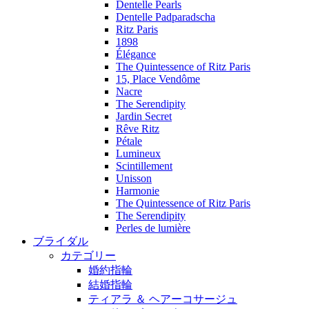
Dentelle Pearls
Dentelle Padparadscha
Ritz Paris
1898
Élégance
The Quintessence of Ritz Paris
15, Place Vendôme
Nacre
The Serendipity
Jardin Secret
Rêve Ritz
Pétale
Lumineux
Scintillement
Unisson
Harmonie
The Quintessence of Ritz Paris
The Serendipity
Perles de lumière
ブライダル
カテゴリー
婚約指輪
結婚指輪
ティアラ ＆ ヘアーコサージュ