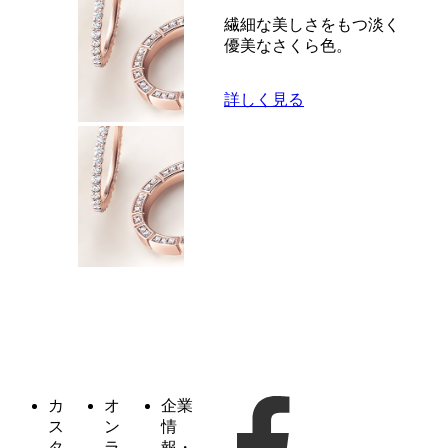
繊細な美しさをもつ淡く
優美なさくら色。
詳しく見る
カ
オ
企業
ス
ン
情
タ
ラ
報・