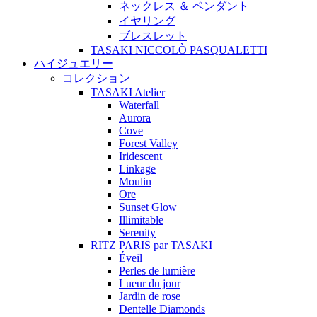
ネックレス ＆ ペンダント
イヤリング
ブレスレット
TASAKI NICCOLÒ PASQUALETTI
ハイジュエリー
コレクション
TASAKI Atelier
Waterfall
Aurora
Cove
Forest Valley
Iridescent
Linkage
Moulin
Ore
Sunset Glow
Illimitable
Serenity
RITZ PARIS par TASAKI
Éveil
Perles de lumière
Lueur du jour
Jardin de rose
Dentelle Diamonds