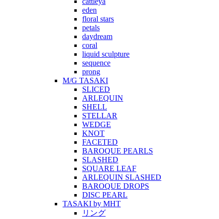
cattleya
eden
floral stars
petals
daydream
coral
liquid sculpture
sequence
prong
M/G TASAKI
SLICED
ARLEQUIN
SHELL
STELLAR
WEDGE
KNOT
FACETED
BAROQUE PEARLS
SLASHED
SQUARE LEAF
ARLEQUIN SLASHED
BAROQUE DROPS
DISC PEARL
TASAKI by MHT
リング