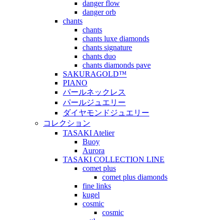
danger flow
danger orb
chants
chants
chants luxe diamonds
chants signature
chants duo
chants diamonds pave
SAKURAGOLD™
PIANO
パールネックレス
パールジュエリー
ダイヤモンドジュエリー
コレクション
TASAKI Atelier
Buoy
Aurora
TASAKI COLLECTION LINE
comet plus
comet plus diamonds
fine links
kugel
cosmic
cosmic