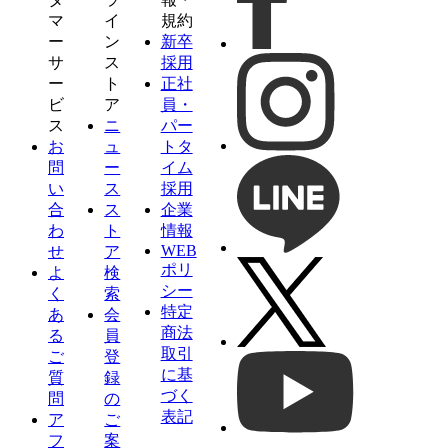
マ
イ
規約
ー
ン
新卒
サ
ス
採用
ー
ト
正社
ビ
ア
員・
ス
ニ
パー
お
ュ
トタ
問
ー
イム
い
ス
採用
合
ス
企業
わ
ト
情報
WEB
せ
ア
ポリ
よ
検
シー
く
索
特定
あ
会
商法
る
員
取引
ご
登
に基
質
録
づく
問
の
表記
ア
ご
フ
案