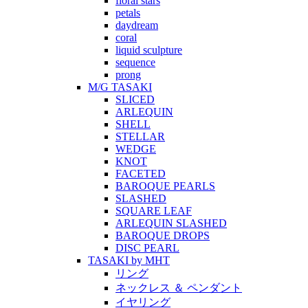
floral stars
petals
daydream
coral
liquid sculpture
sequence
prong
M/G TASAKI
SLICED
ARLEQUIN
SHELL
STELLAR
WEDGE
KNOT
FACETED
BAROQUE PEARLS
SLASHED
SQUARE LEAF
ARLEQUIN SLASHED
BAROQUE DROPS
DISC PEARL
TASAKI by MHT
リング
ネックレス ＆ ペンダント
イヤリング