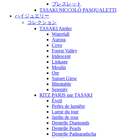
ブレスレット
TASAKI NICCOLÒ PASQUALETTI
ハイジュエリー
コレクション
TASAKI Atelier
Waterfall
Aurora
Cove
Forest Valley
Iridescent
Linkage
Moulin
Ore
Sunset Glow
Illimitable
Serenity
RITZ PARIS par TASAKI
Éveil
Perles de lumière
Lueur du jour
Jardin de rose
Dentelle Diamonds
Dentelle Pearls
Dentelle Padparadscha