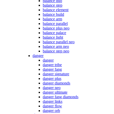
balance duo
balance step
balance element
balance build
balance arm
balance parallel
balance plus neo
balance palace
balance light
balance parallel neo
balance arm neo
balance step neo
danger
danger
danger tribe
danger fang
danger signature
danger plus
danger diamonds
danger neo
danger ultimate
danger fang diamonds
danger links
danger flow
danger orb