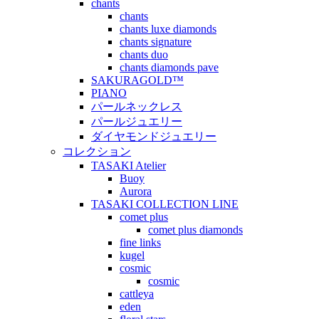
chants
chants
chants luxe diamonds
chants signature
chants duo
chants diamonds pave
SAKURAGOLD™
PIANO
パールネックレス
パールジュエリー
ダイヤモンドジュエリー
コレクション
TASAKI Atelier
Buoy
Aurora
TASAKI COLLECTION LINE
comet plus
comet plus diamonds
fine links
kugel
cosmic
cosmic
cattleya
eden