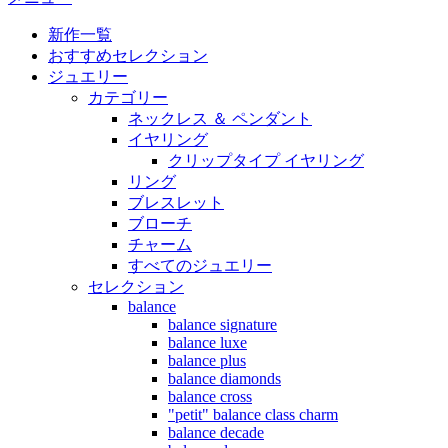
新作一覧
おすすめセレクション
ジュエリー
カテゴリー
ネックレス ＆ ペンダント
イヤリング
クリップタイプ イヤリング
リング
ブレスレット
ブローチ
チャーム
すべてのジュエリー
セレクション
balance
balance signature
balance luxe
balance plus
balance diamonds
balance cross
"petit" balance class charm
balance decade