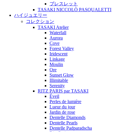
ブレスレット
TASAKI NICCOLÒ PASQUALETTI
ハイジュエリー
コレクション
TASAKI Atelier
Waterfall
Aurora
Cove
Forest Valley
Iridescent
Linkage
Moulin
Ore
Sunset Glow
Illimitable
Serenity
RITZ PARIS par TASAKI
Éveil
Perles de lumière
Lueur du jour
Jardin de rose
Dentelle Diamonds
Dentelle Pearls
Dentelle Padparadscha