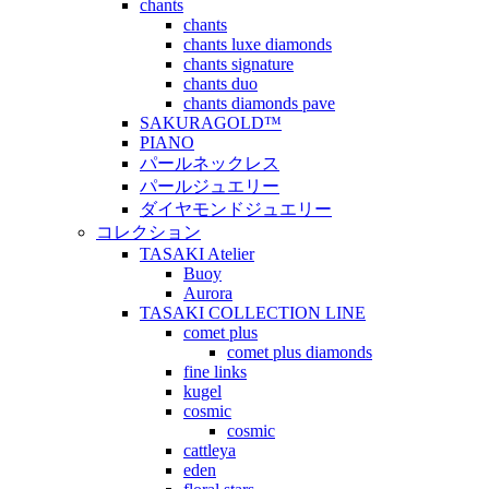
chants
chants
chants luxe diamonds
chants signature
chants duo
chants diamonds pave
SAKURAGOLD™
PIANO
パールネックレス
パールジュエリー
ダイヤモンドジュエリー
コレクション
TASAKI Atelier
Buoy
Aurora
TASAKI COLLECTION LINE
comet plus
comet plus diamonds
fine links
kugel
cosmic
cosmic
cattleya
eden