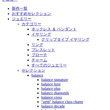
新作一覧
おすすめセレクション
ジュエリー
カテゴリー
ネックレス ＆ ペンダント
イヤリング
クリップタイプ イヤリング
リング
ブレスレット
ブローチ
チャーム
すべてのジュエリー
セレクション
balance
balance signature
balance luxe
balance plus
balance diamonds
balance cross
"petit" balance class charm
balance decade