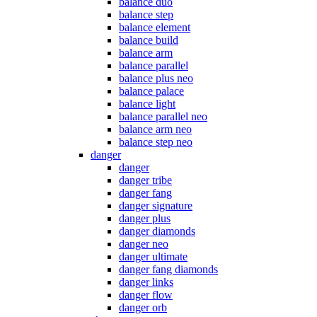
balance duo
balance step
balance element
balance build
balance arm
balance parallel
balance plus neo
balance palace
balance light
balance parallel neo
balance arm neo
balance step neo
danger
danger
danger tribe
danger fang
danger signature
danger plus
danger diamonds
danger neo
danger ultimate
danger fang diamonds
danger links
danger flow
danger orb