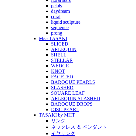
floral stars
petals
daydream
coral
liquid sculpture
sequence
prong
M/G TASAKI
SLICED
ARLEQUIN
SHELL
STELLAR
WEDGE
KNOT
FACETED
BAROQUE PEARLS
SLASHED
SQUARE LEAF
ARLEQUIN SLASHED
BAROQUE DROPS
DISC PEARL
TASAKI by MHT
リング
ネックレス ＆ ペンダント
イヤリング