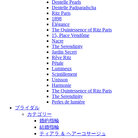
Dentelle Pearls
Dentelle Padparadscha
Ritz Paris
1898
Élégance
The Quintessence of Ritz Paris
15, Place Vendôme
Nacre
The Serendipity
Jardin Secret
Rêve Ritz
Pétale
Lumineux
Scintillement
Unisson
Harmonie
The Quintessence of Ritz Paris
The Serendipity
Perles de lumière
ブライダル
カテゴリー
婚約指輪
結婚指輪
ティアラ ＆ ヘアーコサージュ