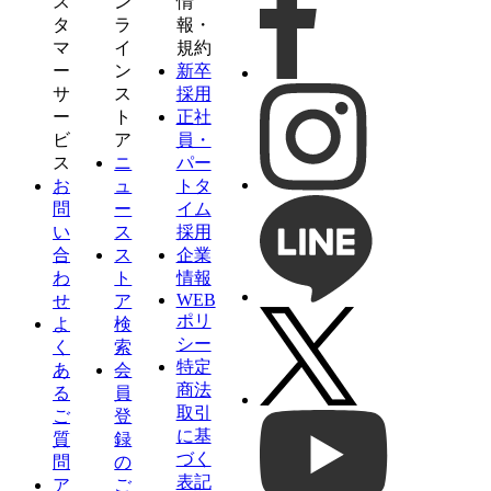
ス
ン
情
タ
ラ
報・
マ
イ
規約
ー
ン
新卒
サ
ス
採用
ー
ト
正社
ビ
ア
員・
ス
ニ
パー
お
ュ
トタ
問
ー
イム
い
ス
採用
合
ス
企業
わ
ト
情報
WEB
せ
ア
ポリ
よ
検
シー
く
索
特定
あ
会
商法
る
員
取引
ご
登
に基
質
録
づく
問
の
表記
ア
ご