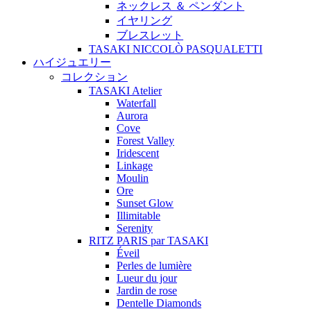
ネックレス ＆ ペンダント
イヤリング
ブレスレット
TASAKI NICCOLÒ PASQUALETTI
ハイジュエリー
コレクション
TASAKI Atelier
Waterfall
Aurora
Cove
Forest Valley
Iridescent
Linkage
Moulin
Ore
Sunset Glow
Illimitable
Serenity
RITZ PARIS par TASAKI
Éveil
Perles de lumière
Lueur du jour
Jardin de rose
Dentelle Diamonds