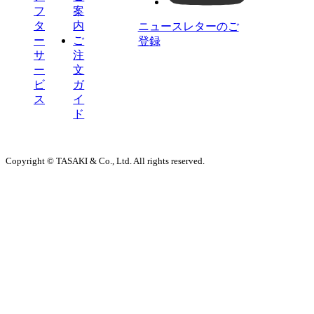
フ
案
タ
内
ニュースレターのご
ー
ご
登録
サ
注
ー
文
ビ
ガ
ス
イ
ド
Copyright © TASAKI & Co., Ltd. All rights reserved.