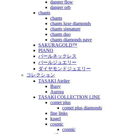
danger flow
danger orb
chants
chants
chants luxe diamonds
chants signature
chants duo
chants diamonds pave
SAKURAGOLD™
PIANO
パールネックレス
パールジュエリー
ダイヤモンドジュエリー
コレクション
TASAKI Atelier
Buoy
Aurora
TASAKI COLLECTION LINE
comet plus
comet plus diamonds
fine links
kugel
cosmic
cosmic