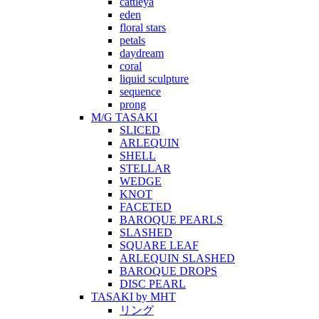
cattleya
eden
floral stars
petals
daydream
coral
liquid sculpture
sequence
prong
M/G TASAKI
SLICED
ARLEQUIN
SHELL
STELLAR
WEDGE
KNOT
FACETED
BAROQUE PEARLS
SLASHED
SQUARE LEAF
ARLEQUIN SLASHED
BAROQUE DROPS
DISC PEARL
TASAKI by MHT
リング