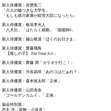
新人俳優賞：赤楚衛二
「六人の嘘つきな大学生」
「もしも徳川家康が総理大臣になったら」
新人俳優賞：板垣李光人
「八犬伝」「はたらく細胞」「陰陽師0」
新人俳優賞：越山敬達「ぼくのお日さま」
新人俳優賞：齋藤飛鳥
「【推しの子】-The Final Act-」
新人俳優賞：齋藤 潤「カラオケ行こ！」
新人俳優賞：渋谷凪咲「あのコはだぁれ？」
新人俳優賞：森本慎太郎「正体」
新人俳優賞：山田杏奈
「ゴールデンカムイ」「正体」
協会特別賞：
市丸 洋〔装飾・小道具〕