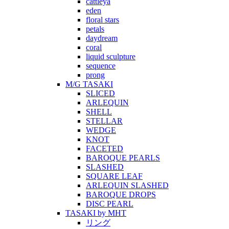
cattleya
eden
floral stars
petals
daydream
coral
liquid sculpture
sequence
prong
M/G TASAKI
SLICED
ARLEQUIN
SHELL
STELLAR
WEDGE
KNOT
FACETED
BAROQUE PEARLS
SLASHED
SQUARE LEAF
ARLEQUIN SLASHED
BAROQUE DROPS
DISC PEARL
TASAKI by MHT
リング