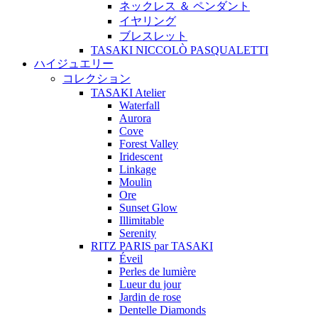
ネックレス ＆ ペンダント
イヤリング
ブレスレット
TASAKI NICCOLÒ PASQUALETTI
ハイジュエリー
コレクション
TASAKI Atelier
Waterfall
Aurora
Cove
Forest Valley
Iridescent
Linkage
Moulin
Ore
Sunset Glow
Illimitable
Serenity
RITZ PARIS par TASAKI
Éveil
Perles de lumière
Lueur du jour
Jardin de rose
Dentelle Diamonds