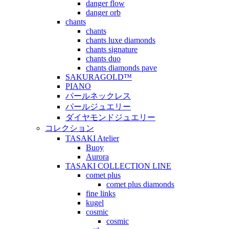
danger flow
danger orb
chants
chants
chants luxe diamonds
chants signature
chants duo
chants diamonds pave
SAKURAGOLD™
PIANO
パールネックレス
パールジュエリー
ダイヤモンドジュエリー
コレクション
TASAKI Atelier
Buoy
Aurora
TASAKI COLLECTION LINE
comet plus
comet plus diamonds
fine links
kugel
cosmic
cosmic