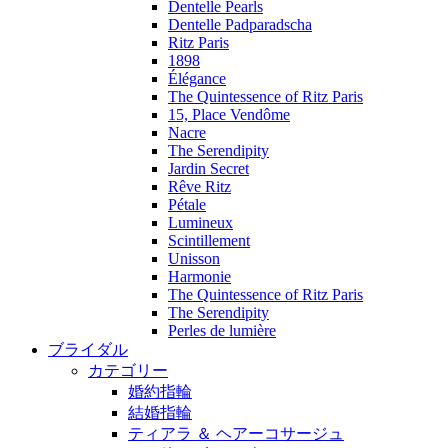
Dentelle Pearls
Dentelle Padparadscha
Ritz Paris
1898
Élégance
The Quintessence of Ritz Paris
15, Place Vendôme
Nacre
The Serendipity
Jardin Secret
Rêve Ritz
Pétale
Lumineux
Scintillement
Unisson
Harmonie
The Quintessence of Ritz Paris
The Serendipity
Perles de lumière
ブライダル
カテゴリー
婚約指輪
結婚指輪
ティアラ ＆ ヘアーコサージュ