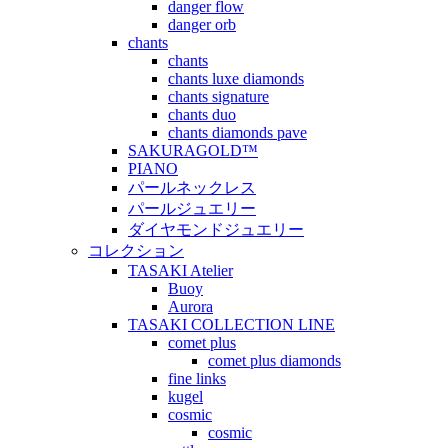
danger flow
danger orb
chants
chants
chants luxe diamonds
chants signature
chants duo
chants diamonds pave
SAKURAGOLD™
PIANO
パールネックレス
パールジュエリー
ダイヤモンドジュエリー
コレクション
TASAKI Atelier
Buoy
Aurora
TASAKI COLLECTION LINE
comet plus
comet plus diamonds
fine links
kugel
cosmic
cosmic