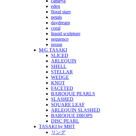
cattleya
eden
floral stars
petals
daydream
coral
liquid sculpture
sequence
prong
M/G TASAKI
SLICED
ARLEQUIN
SHELL
STELLAR
WEDGE
KNOT
FACETED
BAROQUE PEARLS
SLASHED
SQUARE LEAF
ARLEQUIN SLASHED
BAROQUE DROPS
DISC PEARL
TASAKI by MHT
リング