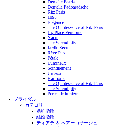
Dentelle Pearls
Dentelle Padparadscha
Ritz Paris
1898
Élégance
The Quintessence of Ritz Paris
15, Place Vendôme
Nacre
The Serendipity
Jardin Secret
Rêve Ritz
Pétale
Lumineux
Scintillement
Unisson
Harmonie
The Quintessence of Ritz Paris
The Serendipity
Perles de lumière
ブライダル
カテゴリー
婚約指輪
結婚指輪
ティアラ ＆ ヘアーコサージュ