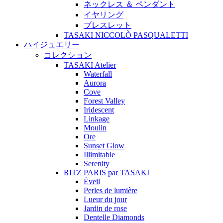
ネックレス ＆ ペンダント
イヤリング
ブレスレット
TASAKI NICCOLÒ PASQUALETTI
ハイジュエリー
コレクション
TASAKI Atelier
Waterfall
Aurora
Cove
Forest Valley
Iridescent
Linkage
Moulin
Ore
Sunset Glow
Illimitable
Serenity
RITZ PARIS par TASAKI
Éveil
Perles de lumière
Lueur du jour
Jardin de rose
Dentelle Diamonds