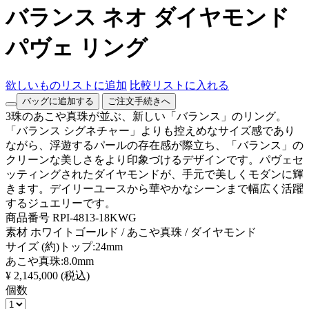
バランス ネオ ダイヤモンド
パヴェ リング
欲しいものリストに追加
比較リストに入れる
バッグに追加する
ご注文手続きへ
3珠のあこや真珠が並ぶ、新しい「バランス」のリング。
「バランス シグネチャー」よりも控えめなサイズ感であり
ながら、浮遊するパールの存在感が際立ち、「バランス」の
クリーンな美しさをより印象づけるデザインです。パヴェセ
ッティングされたダイヤモンドが、手元で美しくモダンに輝
きます。デイリーユースから華やかなシーンまで幅広く活躍
するジュエリーです。
商品番号
RPI-4813-18KWG
素材
ホワイトゴールド / あこや真珠 / ダイヤモンド
サイズ
(約)トップ:24mm
あこや真珠:8.0mm
¥ 2,145,000
(税込)
個数