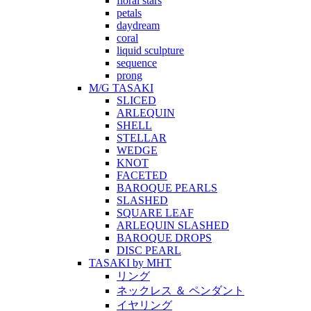
floral stars
petals
daydream
coral
liquid sculpture
sequence
prong
M/G TASAKI
SLICED
ARLEQUIN
SHELL
STELLAR
WEDGE
KNOT
FACETED
BAROQUE PEARLS
SLASHED
SQUARE LEAF
ARLEQUIN SLASHED
BAROQUE DROPS
DISC PEARL
TASAKI by MHT
リング
ネックレス ＆ ペンダント
イヤリング