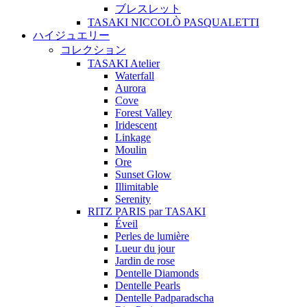
ブレスレット
TASAKI NICCOLÒ PASQUALETTI
ハイジュエリー
コレクション
TASAKI Atelier
Waterfall
Aurora
Cove
Forest Valley
Iridescent
Linkage
Moulin
Ore
Sunset Glow
Illimitable
Serenity
RITZ PARIS par TASAKI
Éveil
Perles de lumière
Lueur du jour
Jardin de rose
Dentelle Diamonds
Dentelle Pearls
Dentelle Padparadscha