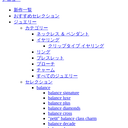
新作一覧
おすすめセレクション
ジュエリー
カテゴリー
ネックレス ＆ ペンダント
イヤリング
クリップタイプ イヤリング
リング
ブレスレット
ブローチ
チャーム
すべてのジュエリー
セレクション
balance
balance signature
balance luxe
balance plus
balance diamonds
balance cross
"petit" balance class charm
balance decade