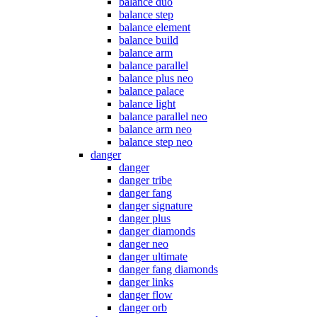
balance duo
balance step
balance element
balance build
balance arm
balance parallel
balance plus neo
balance palace
balance light
balance parallel neo
balance arm neo
balance step neo
danger
danger
danger tribe
danger fang
danger signature
danger plus
danger diamonds
danger neo
danger ultimate
danger fang diamonds
danger links
danger flow
danger orb