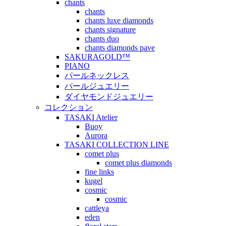
chants
chants
chants luxe diamonds
chants signature
chants duo
chants diamonds pave
SAKURAGOLD™
PIANO
パールネックレス
パールジュエリー
ダイヤモンドジュエリー
コレクション
TASAKI Atelier
Buoy
Aurora
TASAKI COLLECTION LINE
comet plus
comet plus diamonds
fine links
kugel
cosmic
cosmic
cattleya
eden