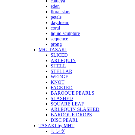
cattleya
eden
floral stars
petals
daydream
coral
liquid sculpture
sequence
prong
M/G TASAKI
SLICED
ARLEQUIN
SHELL
STELLAR
WEDGE
KNOT
FACETED
BAROQUE PEARLS
SLASHED
SQUARE LEAF
ARLEQUIN SLASHED
BAROQUE DROPS
DISC PEARL
TASAKI by MHT
リング