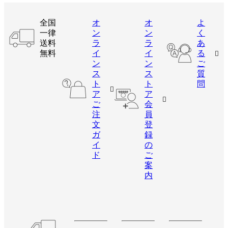
全国
オ
オ
よ
一律
ン
ン
く
送料
ラ
ラ
あ
無料
イ
イ
る
ン
ン
ご
ス
ス
質
ト
ト
問
ア
ア
ご
会
注
員
文
登
ガ
録
イ
の
ド
ご
案
内