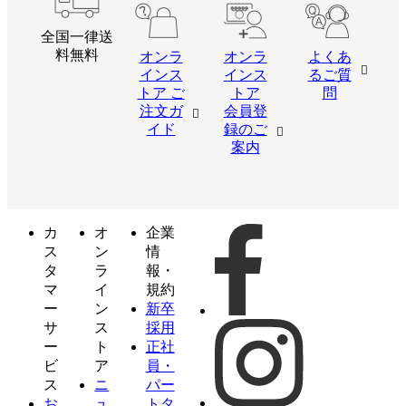
全国一律送
料無料
オンラ
オンラ
よくあ
インス
インス
るご質
トア ご
トア
問
注文ガ
会員登
イド
録のご
案内
カ
オ
企業
ス
ン
情
タ
ラ
報・
マ
イ
規約
ー
ン
新卒
サ
ス
採用
ー
ト
正社
ビ
ア
員・
ス
ニ
パー
お
ュ
トタ