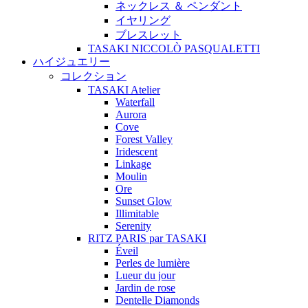
ネックレス ＆ ペンダント
イヤリング
ブレスレット
TASAKI NICCOLÒ PASQUALETTI
ハイジュエリー
コレクション
TASAKI Atelier
Waterfall
Aurora
Cove
Forest Valley
Iridescent
Linkage
Moulin
Ore
Sunset Glow
Illimitable
Serenity
RITZ PARIS par TASAKI
Éveil
Perles de lumière
Lueur du jour
Jardin de rose
Dentelle Diamonds