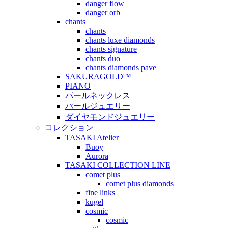
danger flow
danger orb
chants
chants
chants luxe diamonds
chants signature
chants duo
chants diamonds pave
SAKURAGOLD™
PIANO
パールネックレス
パールジュエリー
ダイヤモンドジュエリー
コレクション
TASAKI Atelier
Buoy
Aurora
TASAKI COLLECTION LINE
comet plus
comet plus diamonds
fine links
kugel
cosmic
cosmic