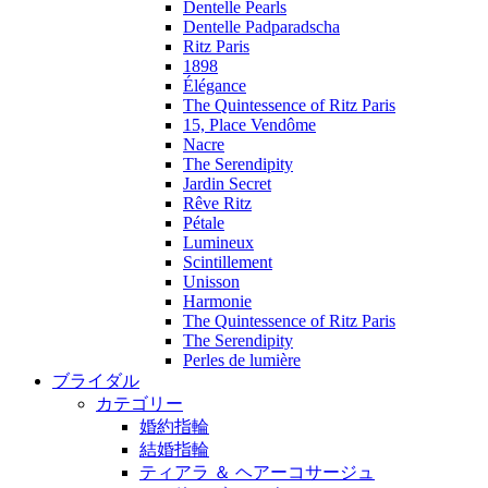
Dentelle Pearls
Dentelle Padparadscha
Ritz Paris
1898
Élégance
The Quintessence of Ritz Paris
15, Place Vendôme
Nacre
The Serendipity
Jardin Secret
Rêve Ritz
Pétale
Lumineux
Scintillement
Unisson
Harmonie
The Quintessence of Ritz Paris
The Serendipity
Perles de lumière
ブライダル
カテゴリー
婚約指輪
結婚指輪
ティアラ ＆ ヘアーコサージュ