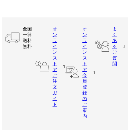
全国
オ
オ
よ
一律
ン
ン
く
送料
ラ
ラ
あ
無料
イ
イ
る
ン
ン
ご
ス
ス
質
ト
ト
問
ア
ア
ご
会
注
員
文
登
ガ
録
イ
の
ド
ご
案
内