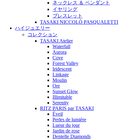
ネックレス ＆ ペンダント
イヤリング
ブレスレット
TASAKI NICCOLÒ PASQUALETTI
ハイジュエリー
コレクション
TASAKI Atelier
Waterfall
Aurora
Cove
Forest Valley
Iridescent
Linkage
Moulin
Ore
Sunset Glow
Illimitable
Serenity
RITZ PARIS par TASAKI
Éveil
Perles de lumière
Lueur du jour
Jardin de rose
Dentelle Diamonds