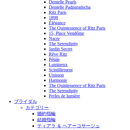
Dentelle Pearls
Dentelle Padparadscha
Ritz Paris
1898
Élégance
The Quintessence of Ritz Paris
15, Place Vendôme
Nacre
The Serendipity
Jardin Secret
Rêve Ritz
Pétale
Lumineux
Scintillement
Unisson
Harmonie
The Quintessence of Ritz Paris
The Serendipity
Perles de lumière
ブライダル
カテゴリー
婚約指輪
結婚指輪
ティアラ ＆ ヘアーコサージュ