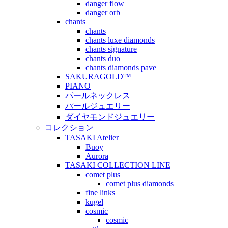
danger flow
danger orb
chants
chants
chants luxe diamonds
chants signature
chants duo
chants diamonds pave
SAKURAGOLD™
PIANO
パールネックレス
パールジュエリー
ダイヤモンドジュエリー
コレクション
TASAKI Atelier
Buoy
Aurora
TASAKI COLLECTION LINE
comet plus
comet plus diamonds
fine links
kugel
cosmic
cosmic