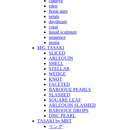
cattleya
eden
floral stars
petals
daydream
coral
liquid sculpture
sequence
prong
M/G TASAKI
SLICED
ARLEQUIN
SHELL
STELLAR
WEDGE
KNOT
FACETED
BAROQUE PEARLS
SLASHED
SQUARE LEAF
ARLEQUIN SLASHED
BAROQUE DROPS
DISC PEARL
TASAKI by MHT
リング