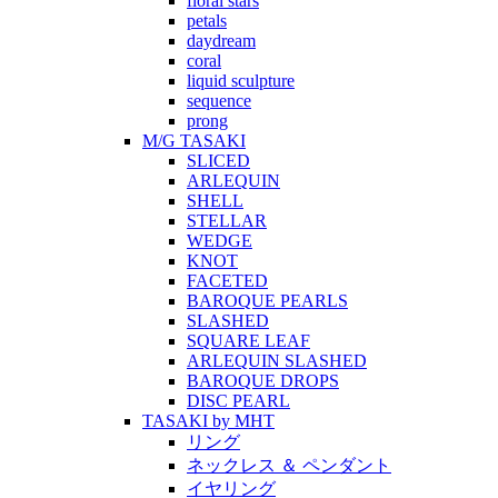
floral stars
petals
daydream
coral
liquid sculpture
sequence
prong
M/G TASAKI
SLICED
ARLEQUIN
SHELL
STELLAR
WEDGE
KNOT
FACETED
BAROQUE PEARLS
SLASHED
SQUARE LEAF
ARLEQUIN SLASHED
BAROQUE DROPS
DISC PEARL
TASAKI by MHT
リング
ネックレス ＆ ペンダント
イヤリング