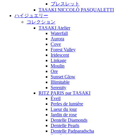
ブレスレット
TASAKI NICCOLÒ PASQUALETTI
ハイジュエリー
コレクション
TASAKI Atelier
Waterfall
Aurora
Cove
Forest Valley
Iridescent
Linkage
Moulin
Ore
Sunset Glow
Illimitable
Serenity
RITZ PARIS par TASAKI
Éveil
Perles de lumière
Lueur du jour
Jardin de rose
Dentelle Diamonds
Dentelle Pearls
Dentelle Padparadscha