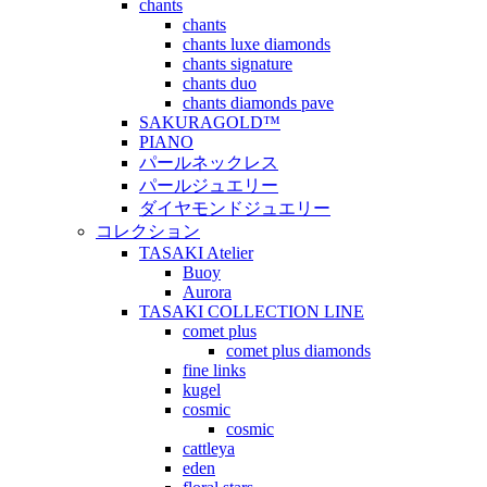
chants
chants
chants luxe diamonds
chants signature
chants duo
chants diamonds pave
SAKURAGOLD™
PIANO
パールネックレス
パールジュエリー
ダイヤモンドジュエリー
コレクション
TASAKI Atelier
Buoy
Aurora
TASAKI COLLECTION LINE
comet plus
comet plus diamonds
fine links
kugel
cosmic
cosmic
cattleya
eden