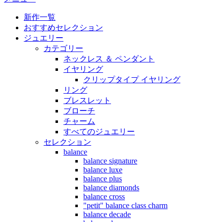
新作一覧
おすすめセレクション
ジュエリー
カテゴリー
ネックレス ＆ ペンダント
イヤリング
クリップタイプ イヤリング
リング
ブレスレット
ブローチ
チャーム
すべてのジュエリー
セレクション
balance
balance signature
balance luxe
balance plus
balance diamonds
balance cross
"petit" balance class charm
balance decade