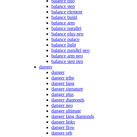
balance duo
balance step
balance element
balance build
balance arm
balance parallel
balance plus neo
balance palace
balance light
balance parallel neo
balance arm neo
balance step neo
danger
danger
danger tribe
danger fang
danger signature
danger plus
danger diamonds
danger neo
danger ultimate
danger fang diamonds
danger links
danger flow
danger orb