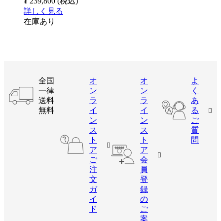
¥ 239,800
(税込)
詳しく見る
在庫あり
全国
オ
オ
よ
一律
ン
ン
く
送料
ラ
ラ
あ
無料
イ
イ
る
ン
ン
ご
ス
ス
質
ト
ト
問
ア
ア
ご
会
注
員
文
登
ガ
録
イ
の
ド
ご
案