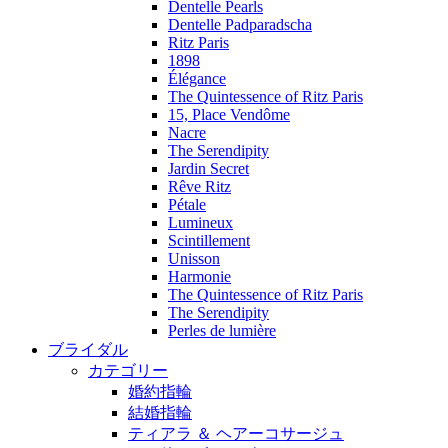
Dentelle Pearls
Dentelle Padparadscha
Ritz Paris
1898
Élégance
The Quintessence of Ritz Paris
15, Place Vendôme
Nacre
The Serendipity
Jardin Secret
Rêve Ritz
Pétale
Lumineux
Scintillement
Unisson
Harmonie
The Quintessence of Ritz Paris
The Serendipity
Perles de lumière
ブライダル
カテゴリー
婚約指輪
結婚指輪
ティアラ ＆ ヘアーコサージュ