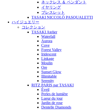
ネックレス ＆ ペンダント
イヤリング
ブレスレット
TASAKI NICCOLÒ PASQUALETTI
ハイジュエリー
コレクション
TASAKI Atelier
Waterfall
Aurora
Cove
Forest Valley
Iridescent
Linkage
Moulin
Ore
Sunset Glow
Illimitable
Serenity
RITZ PARIS par TASAKI
Éveil
Perles de lumière
Lueur du jour
Jardin de rose
Dentelle Diamonds