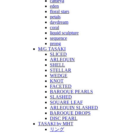
cattleya
eden
floral stars
petals
daydream
coral
liquid sculpture
sequence
prong
M/G TASAKI
SLICED
ARLEQUIN
SHELL
STELLAR
WEDGE
KNOT
FACETED
BAROQUE PEARLS
SLASHED
SQUARE LEAF
ARLEQUIN SLASHED
BAROQUE DROPS
DISC PEARL
TASAKI by MHT
リング