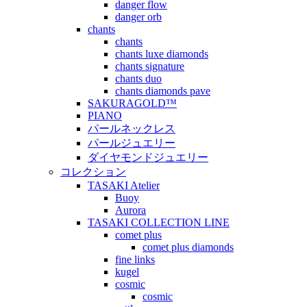
danger flow
danger orb
chants
chants
chants luxe diamonds
chants signature
chants duo
chants diamonds pave
SAKURAGOLD™
PIANO
パールネックレス
パールジュエリー
ダイヤモンドジュエリー
コレクション
TASAKI Atelier
Buoy
Aurora
TASAKI COLLECTION LINE
comet plus
comet plus diamonds
fine links
kugel
cosmic
cosmic