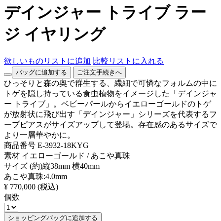
デインジャー トライブ ラー
ジ イヤリング
欲しいものリストに追加
比較リストに入れる
バッグに追加する
ご注文手続きへ
ひっそりと森の奥で群生する、繊細で可憐なフォルムの中に
トゲを隠し持っている食虫植物をイメージした「デインジャ
ー トライブ」。ベビーパールからイエローゴールドのトゲ
が放射状に飛び出す「デインジャー」シリーズを代表するフ
ープピアスがサイズアップして登場。存在感のあるサイズで
より一層華やかに。
商品番号
E-3932-18KYG
素材
イエローゴールド / あこや真珠
サイズ
(約)縦38mm 横40mm
あこや真珠:4.0mm
¥ 770,000
(税込)
個数
ショッピングバッグに追加する