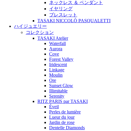
ネックレス ＆ ペンダント
イヤリング
ブレスレット
TASAKI NICCOLÒ PASQUALETTI
ハイジュエリー
コレクション
TASAKI Atelier
Waterfall
Aurora
Cove
Forest Valley
Iridescent
Linkage
Moulin
Ore
Sunset Glow
Illimitable
Serenity
RITZ PARIS par TASAKI
Éveil
Perles de lumière
Lueur du jour
Jardin de rose
Dentelle Diamonds