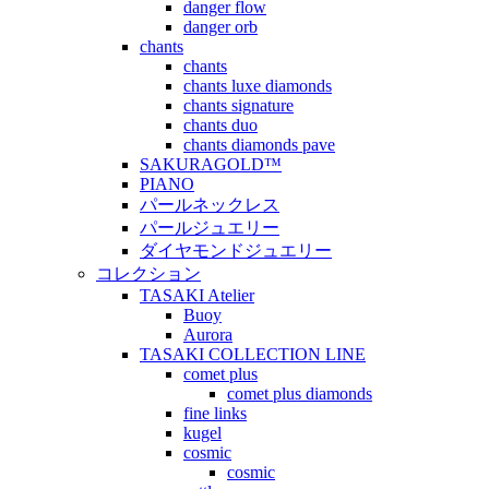
danger flow
danger orb
chants
chants
chants luxe diamonds
chants signature
chants duo
chants diamonds pave
SAKURAGOLD™
PIANO
パールネックレス
パールジュエリー
ダイヤモンドジュエリー
コレクション
TASAKI Atelier
Buoy
Aurora
TASAKI COLLECTION LINE
comet plus
comet plus diamonds
fine links
kugel
cosmic
cosmic