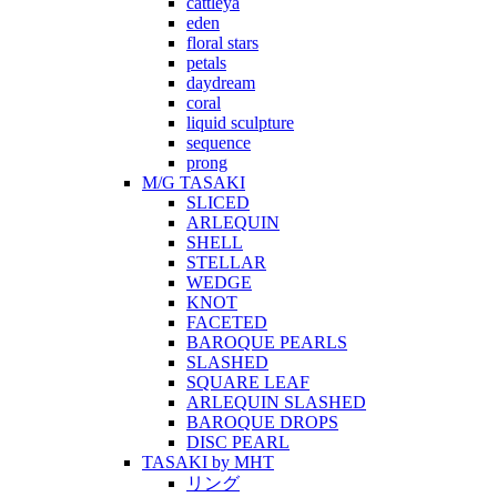
cattleya
eden
floral stars
petals
daydream
coral
liquid sculpture
sequence
prong
M/G TASAKI
SLICED
ARLEQUIN
SHELL
STELLAR
WEDGE
KNOT
FACETED
BAROQUE PEARLS
SLASHED
SQUARE LEAF
ARLEQUIN SLASHED
BAROQUE DROPS
DISC PEARL
TASAKI by MHT
リング