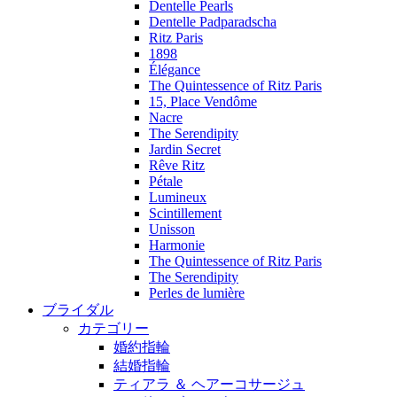
Dentelle Pearls
Dentelle Padparadscha
Ritz Paris
1898
Élégance
The Quintessence of Ritz Paris
15, Place Vendôme
Nacre
The Serendipity
Jardin Secret
Rêve Ritz
Pétale
Lumineux
Scintillement
Unisson
Harmonie
The Quintessence of Ritz Paris
The Serendipity
Perles de lumière
ブライダル
カテゴリー
婚約指輪
結婚指輪
ティアラ ＆ ヘアーコサージュ