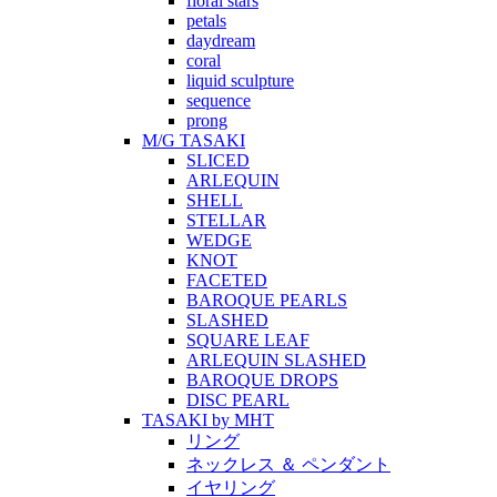
floral stars
petals
daydream
coral
liquid sculpture
sequence
prong
M/G TASAKI
SLICED
ARLEQUIN
SHELL
STELLAR
WEDGE
KNOT
FACETED
BAROQUE PEARLS
SLASHED
SQUARE LEAF
ARLEQUIN SLASHED
BAROQUE DROPS
DISC PEARL
TASAKI by MHT
リング
ネックレス ＆ ペンダント
イヤリング