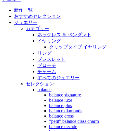
新作一覧
おすすめセレクション
ジュエリー
カテゴリー
ネックレス ＆ ペンダント
イヤリング
クリップタイプ イヤリング
リング
ブレスレット
ブローチ
チャーム
すべてのジュエリー
セレクション
balance
balance signature
balance luxe
balance plus
balance diamonds
balance cross
"petit" balance class charm
balance decade