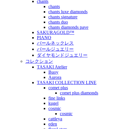
chants
chants
chants luxe diamonds
chants signature
chants duo
chants diamonds pave
SAKURAGOLD™
PIANO
パールネックレス
パールジュエリー
ダイヤモンドジュエリー
コレクション
TASAKI Atelier
Buoy
Aurora
TASAKI COLLECTION LINE
comet plus
comet plus diamonds
fine links
kugel
cosmic
cosmic
cattleya
eden