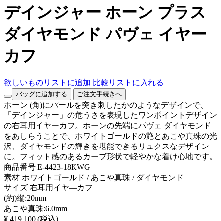
デインジャー ホーン プラス
ダイヤモンド パヴェ イヤー
カフ
欲しいものリストに追加
比較リストに入れる
バッグに追加する
ご注文手続きへ
ホーン (角)にパールを突き刺したかのようなデザインで、
「デインジャー」の危うさを表現したワンポイントデザイン
の右耳用イヤーカフ。ホーンの先端にパヴェ ダイヤモンド
をあしらうことで、ホワイトゴールドの艶とあこや真珠の光
沢、ダイヤモンドの輝きを堪能できるリュクスなデザイン
に。フィット感のあるカーブ形状で軽やかな着け心地です。
商品番号
E-4423-18KWG
素材
ホワイトゴールド / あこや真珠 / ダイヤモンド
サイズ
右耳用イヤ―カフ
(約)縦:20mm
あこや真珠:6.0mm
¥ 419,100
(税込)