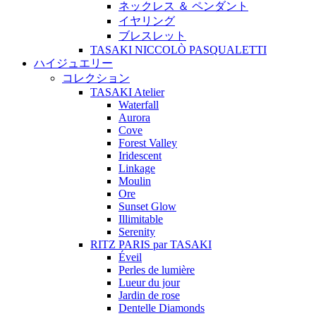
ネックレス ＆ ペンダント
イヤリング
ブレスレット
TASAKI NICCOLÒ PASQUALETTI
ハイジュエリー
コレクション
TASAKI Atelier
Waterfall
Aurora
Cove
Forest Valley
Iridescent
Linkage
Moulin
Ore
Sunset Glow
Illimitable
Serenity
RITZ PARIS par TASAKI
Éveil
Perles de lumière
Lueur du jour
Jardin de rose
Dentelle Diamonds