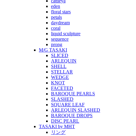
cattleya
eden
floral stars
petals
daydream
coral
liquid sculpture
sequence
prong
M/G TASAKI
SLICED
ARLEQUIN
SHELL
STELLAR
WEDGE
KNOT
FACETED
BAROQUE PEARLS
SLASHED
SQUARE LEAF
ARLEQUIN SLASHED
BAROQUE DROPS
DISC PEARL
TASAKI by MHT
リング