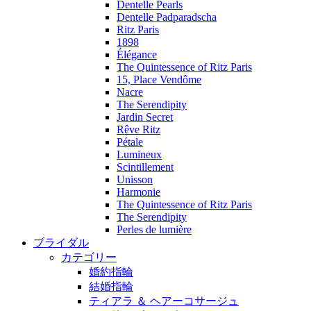
Dentelle Pearls
Dentelle Padparadscha
Ritz Paris
1898
Élégance
The Quintessence of Ritz Paris
15, Place Vendôme
Nacre
The Serendipity
Jardin Secret
Rêve Ritz
Pétale
Lumineux
Scintillement
Unisson
Harmonie
The Quintessence of Ritz Paris
The Serendipity
Perles de lumière
ブライダル
カテゴリー
婚約指輪
結婚指輪
ティアラ ＆ ヘアーコサージュ