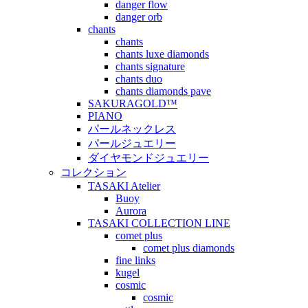
danger flow
danger orb
chants
chants
chants luxe diamonds
chants signature
chants duo
chants diamonds pave
SAKURAGOLD™
PIANO
パールネックレス
パールジュエリー
ダイヤモンドジュエリー
コレクション
TASAKI Atelier
Buoy
Aurora
TASAKI COLLECTION LINE
comet plus
comet plus diamonds
fine links
kugel
cosmic
cosmic