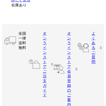
詳しく見る
在庫あり
全国
オ
オ
よ
一律
ン
ン
く
送料
ラ
ラ
あ
無料
イ
イ
る
ン
ン
ご
ス
ス
質
ト
ト
問
ア
ア
ご
会
注
員
文
登
ガ
録
イ
の
ド
ご
案
内