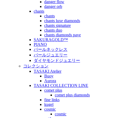
danger flow
danger orb
chants
chants
chants luxe diamonds
chants signature
chants duo
chants diamonds pave
SAKURAGOLD™
PIANO
パールネックレス
パールジュエリー
ダイヤモンドジュエリー
コレクション
TASAKI Atelier
Buoy
Aurora
TASAKI COLLECTION LINE
comet plus
comet plus diamonds
fine links
kugel
cosmic
cosmic