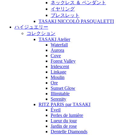
ネックレス ＆ ペンダント
イヤリング
ブレスレット
TASAKI NICCOLÒ PASQUALETTI
ハイジュエリー
コレクション
TASAKI Atelier
Waterfall
Aurora
Cove
Forest Valley
Iridescent
Linkage
Moulin
Ore
Sunset Glow
Illimitable
Serenity
RITZ PARIS par TASAKI
Éveil
Perles de lumière
Lueur du jour
Jardin de rose
Dentelle Diamonds