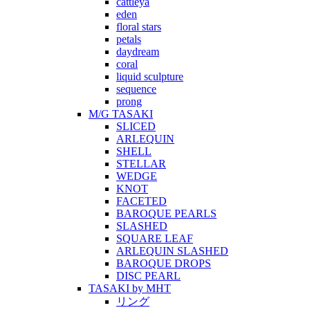
cattleya
eden
floral stars
petals
daydream
coral
liquid sculpture
sequence
prong
M/G TASAKI
SLICED
ARLEQUIN
SHELL
STELLAR
WEDGE
KNOT
FACETED
BAROQUE PEARLS
SLASHED
SQUARE LEAF
ARLEQUIN SLASHED
BAROQUE DROPS
DISC PEARL
TASAKI by MHT
リング