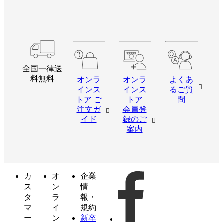
全国一律送
料無料
オンラ
オンラ
よくあ
インス
インス
るご質
トア ご
トア
問
注文ガ
会員登
イド
録のご
案内
カ
オ
企業
ス
ン
情
タ
ラ
報・
マ
イ
規約
ー
ン
新卒