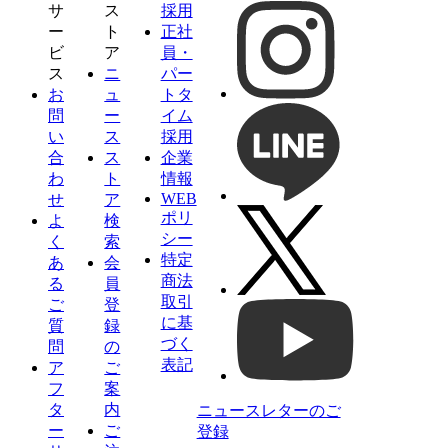
サ
ス
採用
ー
ト
正社
ビ
ア
員・
ス
ニ
パー
お
ュ
トタ
問
ー
イム
い
ス
採用
合
ス
企業
わ
ト
情報
WEB
せ
ア
ポリ
よ
検
シー
く
索
特定
あ
会
商法
る
員
取引
ご
登
に基
質
録
づく
問
の
表記
ア
ご
フ
案
タ
内
ニュースレターのご
ー
ご
登録