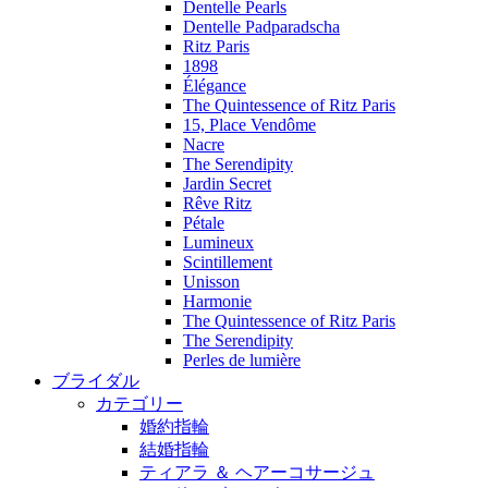
Dentelle Pearls
Dentelle Padparadscha
Ritz Paris
1898
Élégance
The Quintessence of Ritz Paris
15, Place Vendôme
Nacre
The Serendipity
Jardin Secret
Rêve Ritz
Pétale
Lumineux
Scintillement
Unisson
Harmonie
The Quintessence of Ritz Paris
The Serendipity
Perles de lumière
ブライダル
カテゴリー
婚約指輪
結婚指輪
ティアラ ＆ ヘアーコサージュ