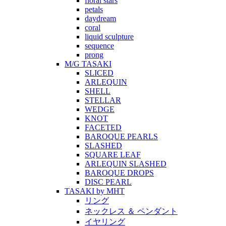
floral stars
petals
daydream
coral
liquid sculpture
sequence
prong
M/G TASAKI
SLICED
ARLEQUIN
SHELL
STELLAR
WEDGE
KNOT
FACETED
BAROQUE PEARLS
SLASHED
SQUARE LEAF
ARLEQUIN SLASHED
BAROQUE DROPS
DISC PEARL
TASAKI by MHT
リング
ネックレス ＆ ペンダント
イヤリング