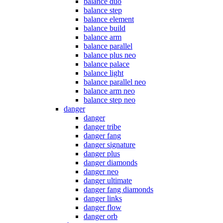
balance duo
balance step
balance element
balance build
balance arm
balance parallel
balance plus neo
balance palace
balance light
balance parallel neo
balance arm neo
balance step neo
danger
danger
danger tribe
danger fang
danger signature
danger plus
danger diamonds
danger neo
danger ultimate
danger fang diamonds
danger links
danger flow
danger orb