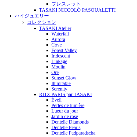
ブレスレット
TASAKI NICCOLÒ PASQUALETTI
ハイジュエリー
コレクション
TASAKI Atelier
Waterfall
Aurora
Cove
Forest Valley
Iridescent
Linkage
Moulin
Ore
Sunset Glow
Illimitable
Serenity
RITZ PARIS par TASAKI
Éveil
Perles de lumière
Lueur du jour
Jardin de rose
Dentelle Diamonds
Dentelle Pearls
Dentelle Padparadscha