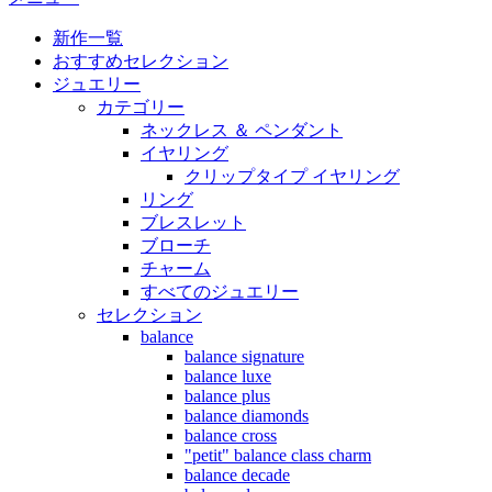
新作一覧
おすすめセレクション
ジュエリー
カテゴリー
ネックレス ＆ ペンダント
イヤリング
クリップタイプ イヤリング
リング
ブレスレット
ブローチ
チャーム
すべてのジュエリー
セレクション
balance
balance signature
balance luxe
balance plus
balance diamonds
balance cross
"petit" balance class charm
balance decade