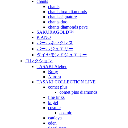
chants
chants
chants luxe diamonds
chants signature
chants duo
chants diamonds pave
SAKURAGOLD™
PIANO
パールネックレス
パールジュエリー
ダイヤモンドジュエリー
コレクション
TASAKI Atelier
Buoy
Aurora
TASAKI COLLECTION LINE
comet plus
comet plus diamonds
fine links
kugel
cosmic
cosmic
cattleya
eden