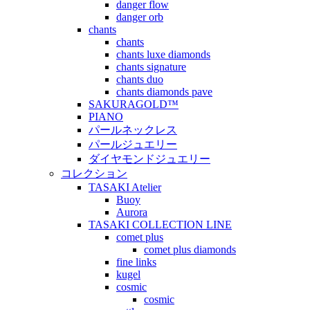
danger flow
danger orb
chants
chants
chants luxe diamonds
chants signature
chants duo
chants diamonds pave
SAKURAGOLD™
PIANO
パールネックレス
パールジュエリー
ダイヤモンドジュエリー
コレクション
TASAKI Atelier
Buoy
Aurora
TASAKI COLLECTION LINE
comet plus
comet plus diamonds
fine links
kugel
cosmic
cosmic