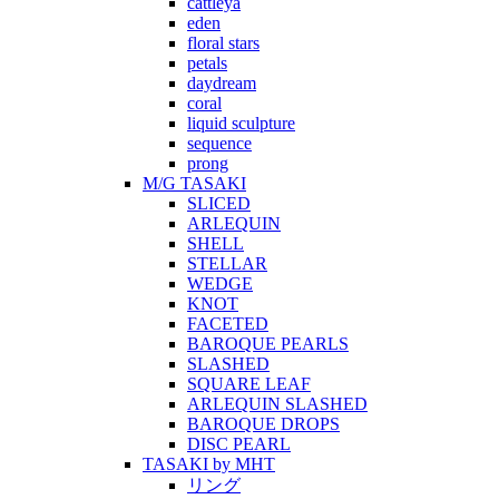
cattleya
eden
floral stars
petals
daydream
coral
liquid sculpture
sequence
prong
M/G TASAKI
SLICED
ARLEQUIN
SHELL
STELLAR
WEDGE
KNOT
FACETED
BAROQUE PEARLS
SLASHED
SQUARE LEAF
ARLEQUIN SLASHED
BAROQUE DROPS
DISC PEARL
TASAKI by MHT
リング