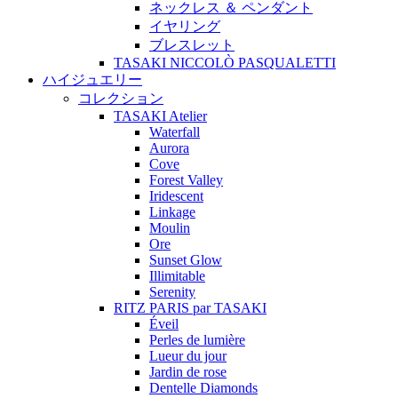
ネックレス ＆ ペンダント
イヤリング
ブレスレット
TASAKI NICCOLÒ PASQUALETTI
ハイジュエリー
コレクション
TASAKI Atelier
Waterfall
Aurora
Cove
Forest Valley
Iridescent
Linkage
Moulin
Ore
Sunset Glow
Illimitable
Serenity
RITZ PARIS par TASAKI
Éveil
Perles de lumière
Lueur du jour
Jardin de rose
Dentelle Diamonds