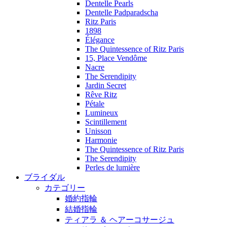
Dentelle Pearls
Dentelle Padparadscha
Ritz Paris
1898
Élégance
The Quintessence of Ritz Paris
15, Place Vendôme
Nacre
The Serendipity
Jardin Secret
Rêve Ritz
Pétale
Lumineux
Scintillement
Unisson
Harmonie
The Quintessence of Ritz Paris
The Serendipity
Perles de lumière
ブライダル
カテゴリー
婚約指輪
結婚指輪
ティアラ ＆ ヘアーコサージュ