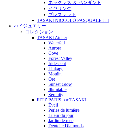
ネックレス ＆ ペンダント
イヤリング
ブレスレット
TASAKI NICCOLÒ PASQUALETTI
ハイジュエリー
コレクション
TASAKI Atelier
Waterfall
Aurora
Cove
Forest Valley
Iridescent
Linkage
Moulin
Ore
Sunset Glow
Illimitable
Serenity
RITZ PARIS par TASAKI
Éveil
Perles de lumière
Lueur du jour
Jardin de rose
Dentelle Diamonds