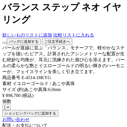
バランス ステップ ネオ イヤ
リング
欲しいものリストに追加
比較リストに入れる
バッグに追加する
ご注文手続きへ
パールが直線に並ぶ「バランス」モチーフで、軽やかなステ
ップを描いたピアス。計算されたアシンメトリーな配置が生
む絶妙な均衡が、耳元に洗練された遊び心を添えます。パー
ルの柔らかな艶とイエローゴールドの明るい輝きのハーモニ
ーが、フェイスラインを美しく引き立てます。
商品番号
E-4514-18KYG
素材
イエローゴールド / あこや真珠
サイズ
(約)あこや真珠:6.0mm
¥ 898,700
(税込)
個数
ショッピングバッグに追加する
お問い合わせ
配送・お支払について