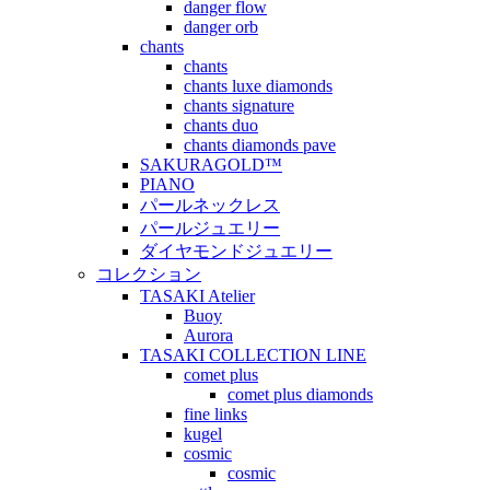
danger flow
danger orb
chants
chants
chants luxe diamonds
chants signature
chants duo
chants diamonds pave
SAKURAGOLD™
PIANO
パールネックレス
パールジュエリー
ダイヤモンドジュエリー
コレクション
TASAKI Atelier
Buoy
Aurora
TASAKI COLLECTION LINE
comet plus
comet plus diamonds
fine links
kugel
cosmic
cosmic