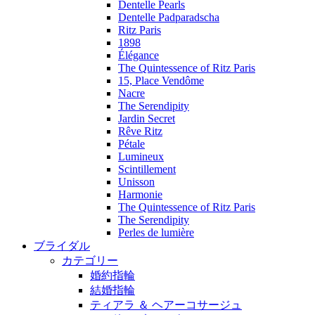
Dentelle Pearls
Dentelle Padparadscha
Ritz Paris
1898
Élégance
The Quintessence of Ritz Paris
15, Place Vendôme
Nacre
The Serendipity
Jardin Secret
Rêve Ritz
Pétale
Lumineux
Scintillement
Unisson
Harmonie
The Quintessence of Ritz Paris
The Serendipity
Perles de lumière
ブライダル
カテゴリー
婚約指輪
結婚指輪
ティアラ ＆ ヘアーコサージュ