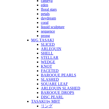
cattleya
eden
floral stars
petals
daydream
coral
liquid sculpture
sequence
prong
M/G TASAKI
SLICED
ARLEQUIN
SHELL
STELLAR
WEDGE
KNOT
FACETED
BAROQUE PEARLS
SLASHED
SQUARE LEAF
ARLEQUIN SLASHED
BAROQUE DROPS
DISC PEARL
TASAKI by MHT
リング