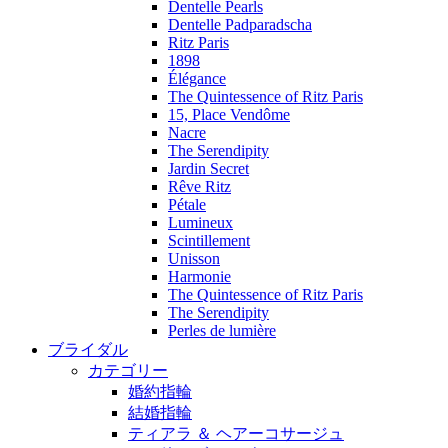
Dentelle Pearls
Dentelle Padparadscha
Ritz Paris
1898
Élégance
The Quintessence of Ritz Paris
15, Place Vendôme
Nacre
The Serendipity
Jardin Secret
Rêve Ritz
Pétale
Lumineux
Scintillement
Unisson
Harmonie
The Quintessence of Ritz Paris
The Serendipity
Perles de lumière
ブライダル
カテゴリー
婚約指輪
結婚指輪
ティアラ ＆ ヘアーコサージュ