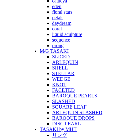
cattleya
eden
floral stars
petals
daydream
coral
liquid sculpture
sequence
prong
M/G TASAKI
SLICED
ARLEQUIN
SHELL
STELLAR
WEDGE
KNOT
FACETED
BAROQUE PEARLS
SLASHED
SQUARE LEAF
ARLEQUIN SLASHED
BAROQUE DROPS
DISC PEARL
TASAKI by MHT
リング