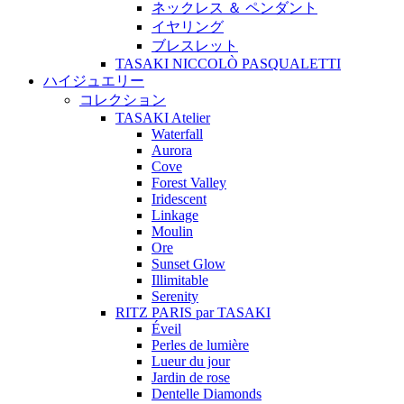
ネックレス ＆ ペンダント
イヤリング
ブレスレット
TASAKI NICCOLÒ PASQUALETTI
ハイジュエリー
コレクション
TASAKI Atelier
Waterfall
Aurora
Cove
Forest Valley
Iridescent
Linkage
Moulin
Ore
Sunset Glow
Illimitable
Serenity
RITZ PARIS par TASAKI
Éveil
Perles de lumière
Lueur du jour
Jardin de rose
Dentelle Diamonds