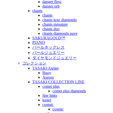
danger flow
danger orb
chants
chants
chants luxe diamonds
chants signature
chants duo
chants diamonds pave
SAKURAGOLD™
PIANO
パールネックレス
パールジュエリー
ダイヤモンドジュエリー
コレクション
TASAKI Atelier
Buoy
Aurora
TASAKI COLLECTION LINE
comet plus
comet plus diamonds
fine links
kugel
cosmic
cosmic