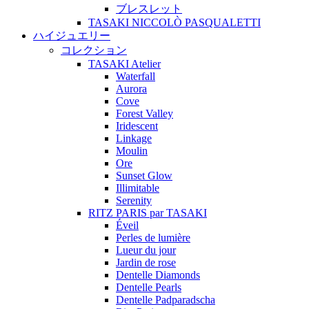
ブレスレット
TASAKI NICCOLÒ PASQUALETTI
ハイジュエリー
コレクション
TASAKI Atelier
Waterfall
Aurora
Cove
Forest Valley
Iridescent
Linkage
Moulin
Ore
Sunset Glow
Illimitable
Serenity
RITZ PARIS par TASAKI
Éveil
Perles de lumière
Lueur du jour
Jardin de rose
Dentelle Diamonds
Dentelle Pearls
Dentelle Padparadscha