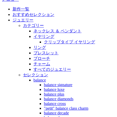
新作一覧
おすすめセレクション
ジュエリー
カテゴリー
ネックレス ＆ ペンダント
イヤリング
クリップタイプ イヤリング
リング
ブレスレット
ブローチ
チャーム
すべてのジュエリー
セレクション
balance
balance signature
balance luxe
balance plus
balance diamonds
balance cross
"petit" balance class charm
balance decade