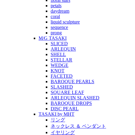
floral stars
petals
daydream
coral
liquid sculpture
sequence
prong
M/G TASAKI
SLICED
ARLEQUIN
SHELL
STELLAR
WEDGE
KNOT
FACETED
BAROQUE PEARLS
SLASHED
SQUARE LEAF
ARLEQUIN SLASHED
BAROQUE DROPS
DISC PEARL
TASAKI by MHT
リング
ネックレス ＆ ペンダント
イヤリング