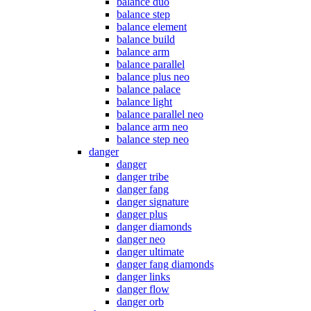
balance duo
balance step
balance element
balance build
balance arm
balance parallel
balance plus neo
balance palace
balance light
balance parallel neo
balance arm neo
balance step neo
danger
danger
danger tribe
danger fang
danger signature
danger plus
danger diamonds
danger neo
danger ultimate
danger fang diamonds
danger links
danger flow
danger orb