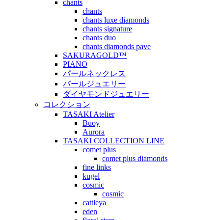
chants
chants
chants luxe diamonds
chants signature
chants duo
chants diamonds pave
SAKURAGOLD™
PIANO
パールネックレス
パールジュエリー
ダイヤモンドジュエリー
コレクション
TASAKI Atelier
Buoy
Aurora
TASAKI COLLECTION LINE
comet plus
comet plus diamonds
fine links
kugel
cosmic
cosmic
cattleya
eden