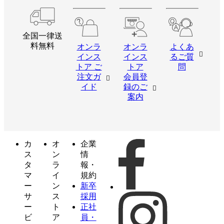
全国一律送
料無料
オンラ
オンラ
よくあ
インス
インス
るご質
トア ご
トア
問
注文ガ
会員登
イド
録のご
案内
カ
オ
企業
ス
ン
情
タ
ラ
報・
マ
イ
規約
ー
ン
新卒
サ
ス
採用
ー
ト
正社
ビ
ア
員・