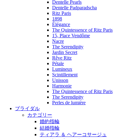
Dentelle Pearls
Dentelle Padparadscha
Ritz Paris
1898
Élégance
The Quintessence of Ritz Paris
15, Place Vendôme
Nacre
The Serendipity
Jardin Secret
Rêve Ritz
Pétale
Lumineux
Scintillement
Unisson
Harmonie
The Quintessence of Ritz Paris
The Serendipity
Perles de lumière
ブライダル
カテゴリー
婚約指輪
結婚指輪
ティアラ ＆ ヘアーコサージュ