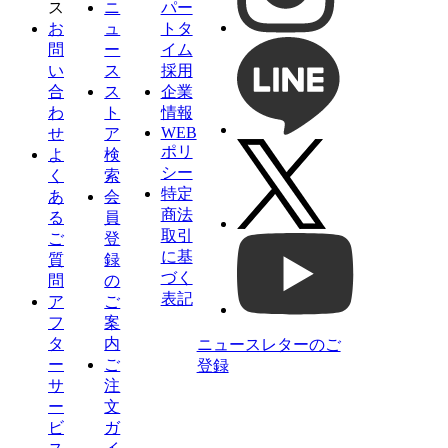
ス
ニ
パー
お
ュ
トタ
問
ー
イム
い
ス
採用
合
ス
企業
わ
ト
情報
WEB
せ
ア
ポリ
よ
検
シー
く
索
特定
あ
会
商法
る
員
取引
ご
登
に基
質
録
づく
問
の
表記
ア
ご
フ
案
タ
内
ニュースレターのご
ー
ご
登録
サ
注
ー
文
ビ
ガ