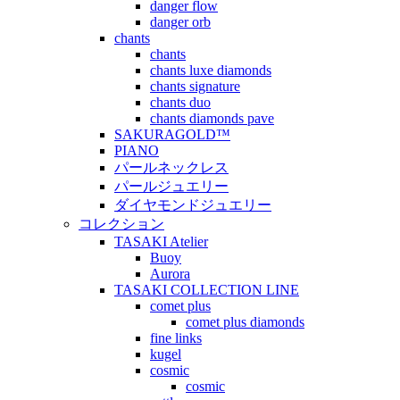
danger flow
danger orb
chants
chants
chants luxe diamonds
chants signature
chants duo
chants diamonds pave
SAKURAGOLD™
PIANO
パールネックレス
パールジュエリー
ダイヤモンドジュエリー
コレクション
TASAKI Atelier
Buoy
Aurora
TASAKI COLLECTION LINE
comet plus
comet plus diamonds
fine links
kugel
cosmic
cosmic