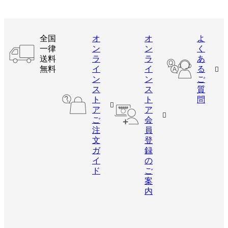
全国
オ
オ
よ
一律
ン
ン
く
送料
ラ
ラ
あ
無料
イ
イ
る
ン
ン
ご
ス
ス
質
ト
ト
問
ア
ア
ご
会
注
員
文
登
ガ
録
イ
の
ド
ご
案
内