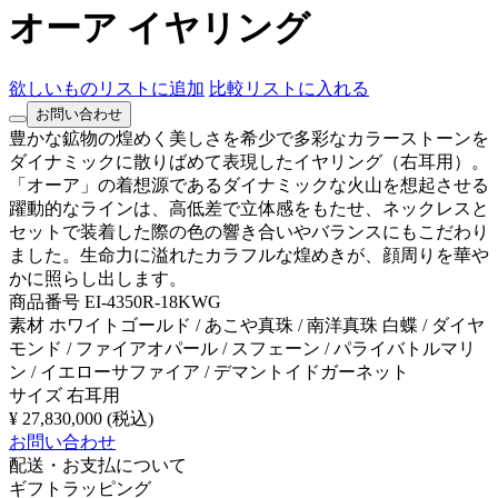
オーア イヤリング
欲しいものリストに追加
比較リストに入れる
お問い合わせ
豊かな鉱物の煌めく美しさを希少で多彩なカラーストーンを
ダイナミックに散りばめて表現したイヤリング（右耳用）。
「オーア」の着想源であるダイナミックな火山を想起させる
躍動的なラインは、高低差で立体感をもたせ、ネックレスと
セットで装着した際の色の響き合いやバランスにもこだわり
ました。生命力に溢れたカラフルな煌めきが、顔周りを華や
かに照らし出します。
商品番号
EI-4350R-18KWG
素材
ホワイトゴールド / あこや真珠 / 南洋真珠 白蝶 / ダイヤ
モンド / ファイアオパール / スフェーン / パライバトルマリ
ン / イエローサファイア / デマントイドガーネット
サイズ
右耳用
¥ 27,830,000
(税込)
お問い合わせ
配送・お支払について
ギフトラッピング