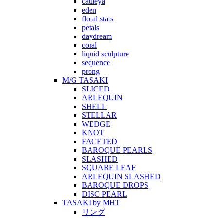
cattleya
eden
floral stars
petals
daydream
coral
liquid sculpture
sequence
prong
M/G TASAKI
SLICED
ARLEQUIN
SHELL
STELLAR
WEDGE
KNOT
FACETED
BAROQUE PEARLS
SLASHED
SQUARE LEAF
ARLEQUIN SLASHED
BAROQUE DROPS
DISC PEARL
TASAKI by MHT
リング