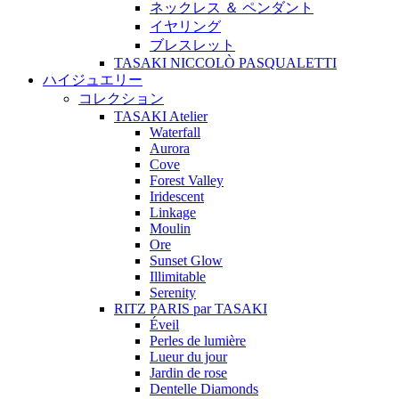
ネックレス ＆ ペンダント
イヤリング
ブレスレット
TASAKI NICCOLÒ PASQUALETTI
ハイジュエリー
コレクション
TASAKI Atelier
Waterfall
Aurora
Cove
Forest Valley
Iridescent
Linkage
Moulin
Ore
Sunset Glow
Illimitable
Serenity
RITZ PARIS par TASAKI
Éveil
Perles de lumière
Lueur du jour
Jardin de rose
Dentelle Diamonds