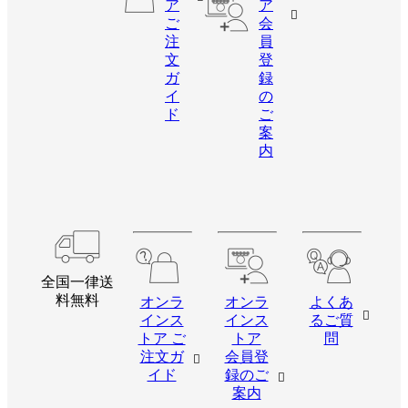
ア
ア
ご
会
注
員
文
登
ガ
録
イ
の
ド
ご
案
内
全国一律送
料無料
オンラ
オンラ
よくあ
インス
インス
るご質
トア ご
トア
問
注文ガ
会員登
イド
録のご
案内