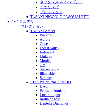
ネックレス ＆ ペンダント
イヤリング
ブレスレット
TASAKI NICCOLÒ PASQUALETTI
ハイジュエリー
コレクション
TASAKI Atelier
Waterfall
Aurora
Cove
Forest Valley
Iridescent
Linkage
Moulin
Ore
Sunset Glow
Illimitable
Serenity
RITZ PARIS par TASAKI
Éveil
Perles de lumière
Lueur du jour
Jardin de rose
Dentelle Diamonds