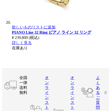
欲しいものリストに追加
PIANO Line 32 Ring
ピアノ ライン 32 リング
¥ 239,800
(税込)
詳しく見る
在庫あり
全国
オ
オ
よ
一律
ン
ン
く
送料
ラ
ラ
あ
無料
イ
イ
る
ン
ン
ご
ス
ス
質
ト
ト
問