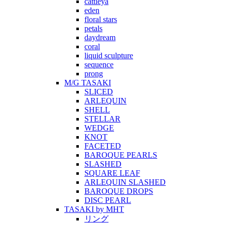
cattleya
eden
floral stars
petals
daydream
coral
liquid sculpture
sequence
prong
M/G TASAKI
SLICED
ARLEQUIN
SHELL
STELLAR
WEDGE
KNOT
FACETED
BAROQUE PEARLS
SLASHED
SQUARE LEAF
ARLEQUIN SLASHED
BAROQUE DROPS
DISC PEARL
TASAKI by MHT
リング