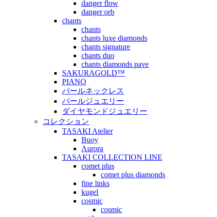
danger flow
danger orb
chants
chants
chants luxe diamonds
chants signature
chants duo
chants diamonds pave
SAKURAGOLD™
PIANO
パールネックレス
パールジュエリー
ダイヤモンドジュエリー
コレクション
TASAKI Atelier
Buoy
Aurora
TASAKI COLLECTION LINE
comet plus
comet plus diamonds
fine links
kugel
cosmic
cosmic