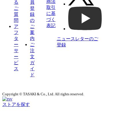
商法
る
員
取引
ご
登
に基
質
録
づく
問
の
表記
ア
ご
フ
案
タ
内
ニュースレターのご
ー
ご
登録
サ
注
ー
文
ビ
ガ
ス
イ
ド
Copyright © TASAKI & Co., Ltd. All rights reserved.
ストアを探す