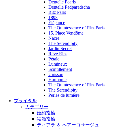
Dentelle Pearls
Dentelle Padparadscha
Ritz Paris
1898
Élégance
The Quintessence of Ritz Paris
15, Place Vendôme
Nacre
The Serendipity
Jardin Secret
Rêve Ritz
Pétale
Lumineux
Scintillement
Unisson
Harmonie
The Quintessence of Ritz Paris
The Serendipity
Perles de lumière
ブライダル
カテゴリー
婚約指輪
結婚指輪
ティアラ ＆ ヘアーコサージュ