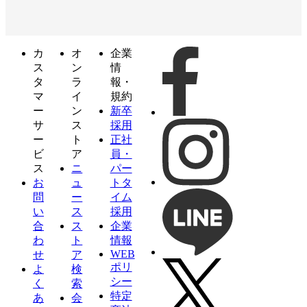
カ
オ
企業
ス
ン
情
タ
ラ
報・
マ
イ
規約
ー
ン
新卒
サ
ス
採用
ー
ト
正社
ビ
ア
員・
ス
ニ
パー
お
ュ
トタ
問
ー
イム
い
ス
採用
合
ス
企業
わ
ト
情報
WEB
せ
ア
ポリ
よ
検
シー
く
索
特定
あ
会