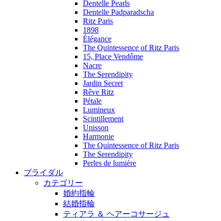
Dentelle Pearls
Dentelle Padparadscha
Ritz Paris
1898
Élégance
The Quintessence of Ritz Paris
15, Place Vendôme
Nacre
The Serendipity
Jardin Secret
Rêve Ritz
Pétale
Lumineux
Scintillement
Unisson
Harmonie
The Quintessence of Ritz Paris
The Serendipity
Perles de lumière
ブライダル
カテゴリー
婚約指輪
結婚指輪
ティアラ ＆ ヘアーコサージュ