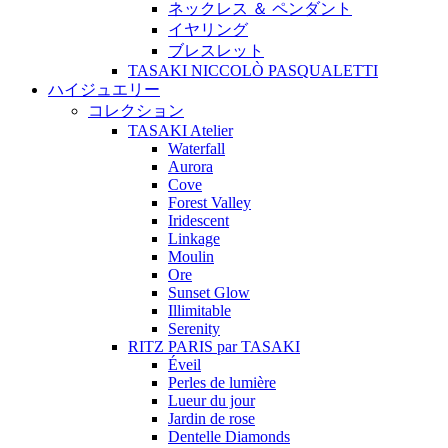
ネックレス ＆ ペンダント
イヤリング
ブレスレット
TASAKI NICCOLÒ PASQUALETTI
ハイジュエリー
コレクション
TASAKI Atelier
Waterfall
Aurora
Cove
Forest Valley
Iridescent
Linkage
Moulin
Ore
Sunset Glow
Illimitable
Serenity
RITZ PARIS par TASAKI
Éveil
Perles de lumière
Lueur du jour
Jardin de rose
Dentelle Diamonds