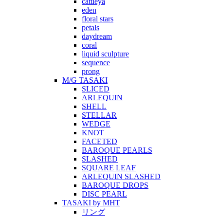
cattleya
eden
floral stars
petals
daydream
coral
liquid sculpture
sequence
prong
M/G TASAKI
SLICED
ARLEQUIN
SHELL
STELLAR
WEDGE
KNOT
FACETED
BAROQUE PEARLS
SLASHED
SQUARE LEAF
ARLEQUIN SLASHED
BAROQUE DROPS
DISC PEARL
TASAKI by MHT
リング