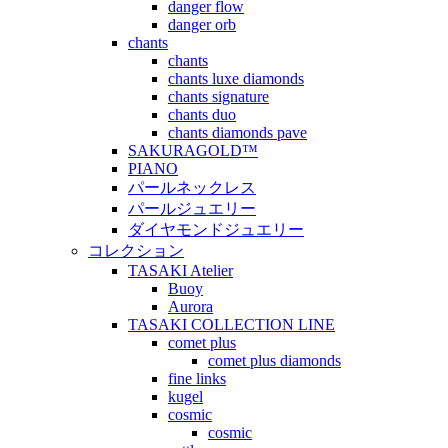
danger flow
danger orb
chants
chants
chants luxe diamonds
chants signature
chants duo
chants diamonds pave
SAKURAGOLD™
PIANO
パールネックレス
パールジュエリー
ダイヤモンドジュエリー
コレクション
TASAKI Atelier
Buoy
Aurora
TASAKI COLLECTION LINE
comet plus
comet plus diamonds
fine links
kugel
cosmic
cosmic