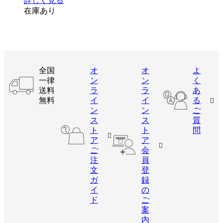
詳しく見る
在庫あり
全国
オ
オ
よ
一律
ン
ン
く
送料
ラ
ラ
あ
無料
イ
イ
る
ン
ン
ご
ス
ス
質
ト
ト
問
ア
ア
ご
会
注
員
文
登
ガ
録
イ
の
ド
ご
案
内