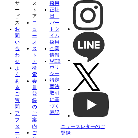
サ
ス
採用
ー
ト
正社
ビ
ア
員・
ス
ニ
パー
お
ュ
トタ
問
ー
イム
い
ス
採用
合
ス
企業
わ
ト
情報
WEB
せ
ア
ポリ
よ
検
シー
く
索
特定
あ
会
商法
る
員
取引
ご
登
に基
質
録
づく
問
の
表記
ア
ご
フ
案
タ
内
ニュースレターのご
ー
ご
登録