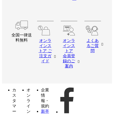
全国一律送
料無料
オンラ
オンラ
よくあ
インス
インス
るご質
トア ご
トア
問
注文ガ
会員登
イド
録のご
案内
カ
オ
企業
ス
ン
情
タ
ラ
報・
マ
イ
規約
ー
ン
新卒