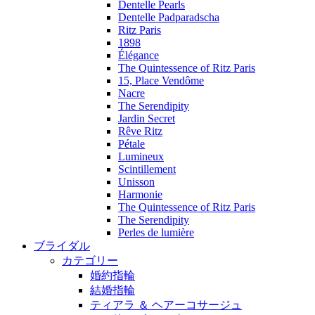
Dentelle Pearls
Dentelle Padparadscha
Ritz Paris
1898
Élégance
The Quintessence of Ritz Paris
15, Place Vendôme
Nacre
The Serendipity
Jardin Secret
Rêve Ritz
Pétale
Lumineux
Scintillement
Unisson
Harmonie
The Quintessence of Ritz Paris
The Serendipity
Perles de lumière
ブライダル
カテゴリー
婚約指輪
結婚指輪
ティアラ ＆ ヘアーコサージュ