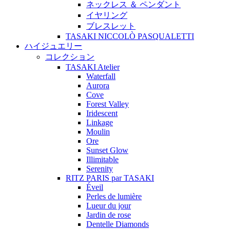
ネックレス ＆ ペンダント
イヤリング
ブレスレット
TASAKI NICCOLÒ PASQUALETTI
ハイジュエリー
コレクション
TASAKI Atelier
Waterfall
Aurora
Cove
Forest Valley
Iridescent
Linkage
Moulin
Ore
Sunset Glow
Illimitable
Serenity
RITZ PARIS par TASAKI
Éveil
Perles de lumière
Lueur du jour
Jardin de rose
Dentelle Diamonds