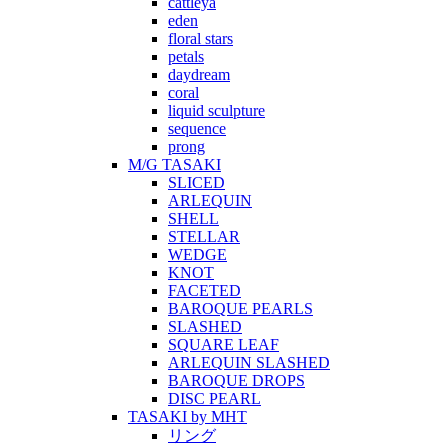
cattleya
eden
floral stars
petals
daydream
coral
liquid sculpture
sequence
prong
M/G TASAKI
SLICED
ARLEQUIN
SHELL
STELLAR
WEDGE
KNOT
FACETED
BAROQUE PEARLS
SLASHED
SQUARE LEAF
ARLEQUIN SLASHED
BAROQUE DROPS
DISC PEARL
TASAKI by MHT
リング