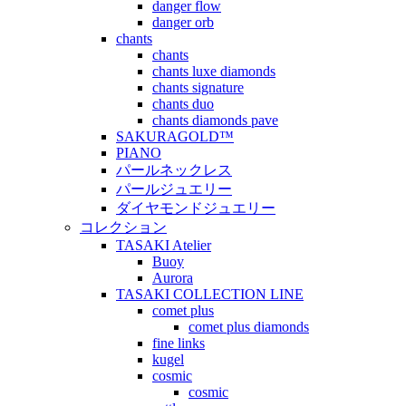
danger flow
danger orb
chants
chants
chants luxe diamonds
chants signature
chants duo
chants diamonds pave
SAKURAGOLD™
PIANO
パールネックレス
パールジュエリー
ダイヤモンドジュエリー
コレクション
TASAKI Atelier
Buoy
Aurora
TASAKI COLLECTION LINE
comet plus
comet plus diamonds
fine links
kugel
cosmic
cosmic