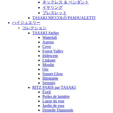
ネックレス ＆ ペンダント
イヤリング
ブレスレット
TASAKI NICCOLÒ PASQUALETTI
ハイジュエリー
コレクション
TASAKI Atelier
Waterfall
Aurora
Cove
Forest Valley
Iridescent
Linkage
Moulin
Ore
Sunset Glow
Illimitable
Serenity
RITZ PARIS par TASAKI
Éveil
Perles de lumière
Lueur du jour
Jardin de rose
Dentelle Diamonds