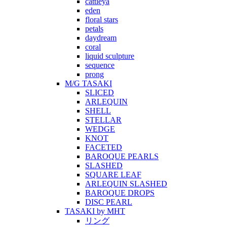
cattleya
eden
floral stars
petals
daydream
coral
liquid sculpture
sequence
prong
M/G TASAKI
SLICED
ARLEQUIN
SHELL
STELLAR
WEDGE
KNOT
FACETED
BAROQUE PEARLS
SLASHED
SQUARE LEAF
ARLEQUIN SLASHED
BAROQUE DROPS
DISC PEARL
TASAKI by MHT
リング