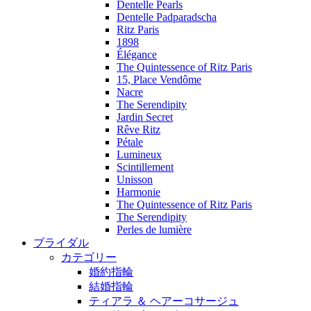
Dentelle Pearls
Dentelle Padparadscha
Ritz Paris
1898
Élégance
The Quintessence of Ritz Paris
15, Place Vendôme
Nacre
The Serendipity
Jardin Secret
Rêve Ritz
Pétale
Lumineux
Scintillement
Unisson
Harmonie
The Quintessence of Ritz Paris
The Serendipity
Perles de lumière
ブライダル
カテゴリー
婚約指輪
結婚指輪
ティアラ ＆ ヘアーコサージュ