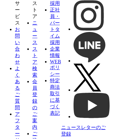
サ
ス
採用
ー
ト
正社
ビ
ア
員・
ス
ニ
パー
お
ュ
トタ
問
ー
イム
い
ス
採用
合
ス
企業
わ
ト
情報
WEB
せ
ア
ポリ
よ
検
シー
く
索
特定
あ
会
商法
る
員
取引
ご
登
に基
質
録
づく
問
の
表記
ア
ご
フ
案
タ
内
ニュースレターのご
ー
ご
登録