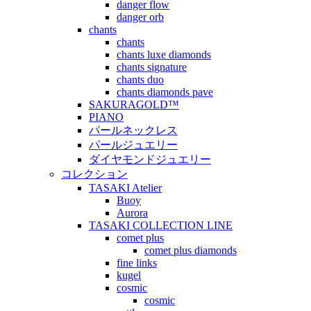
danger flow
danger orb
chants
chants
chants luxe diamonds
chants signature
chants duo
chants diamonds pave
SAKURAGOLD™
PIANO
パールネックレス
パールジュエリー
ダイヤモンドジュエリー
コレクション
TASAKI Atelier
Buoy
Aurora
TASAKI COLLECTION LINE
comet plus
comet plus diamonds
fine links
kugel
cosmic
cosmic