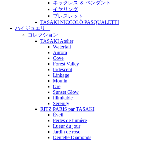
ネックレス ＆ ペンダント
イヤリング
ブレスレット
TASAKI NICCOLÒ PASQUALETTI
ハイジュエリー
コレクション
TASAKI Atelier
Waterfall
Aurora
Cove
Forest Valley
Iridescent
Linkage
Moulin
Ore
Sunset Glow
Illimitable
Serenity
RITZ PARIS par TASAKI
Éveil
Perles de lumière
Lueur du jour
Jardin de rose
Dentelle Diamonds