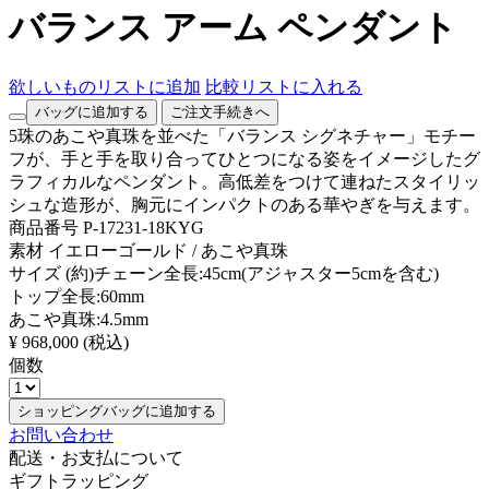
バランス アーム ペンダント
欲しいものリストに追加
比較リストに入れる
バッグに追加する
ご注文手続きへ
5珠のあこや真珠を並べた「バランス シグネチャー」モチー
フが、手と手を取り合ってひとつになる姿をイメージしたグ
ラフィカルなペンダント。高低差をつけて連ねたスタイリッ
シュな造形が、胸元にインパクトのある華やぎを与えます。
商品番号
P-17231-18KYG
素材
イエローゴールド / あこや真珠
サイズ
(約)チェーン全長:45cm(アジャスター5cmを含む)
トップ全長:60mm
あこや真珠:4.5mm
¥ 968,000
(税込)
個数
ショッピングバッグに追加する
お問い合わせ
配送・お支払について
ギフトラッピング