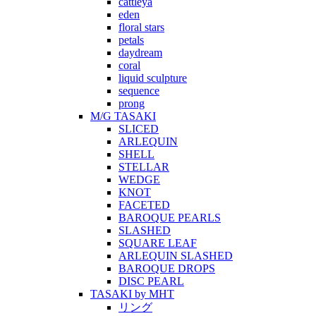
cattleya
eden
floral stars
petals
daydream
coral
liquid sculpture
sequence
prong
M/G TASAKI
SLICED
ARLEQUIN
SHELL
STELLAR
WEDGE
KNOT
FACETED
BAROQUE PEARLS
SLASHED
SQUARE LEAF
ARLEQUIN SLASHED
BAROQUE DROPS
DISC PEARL
TASAKI by MHT
リング