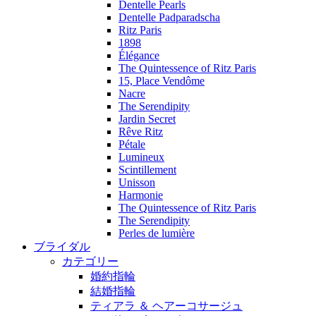
Dentelle Pearls
Dentelle Padparadscha
Ritz Paris
1898
Élégance
The Quintessence of Ritz Paris
15, Place Vendôme
Nacre
The Serendipity
Jardin Secret
Rêve Ritz
Pétale
Lumineux
Scintillement
Unisson
Harmonie
The Quintessence of Ritz Paris
The Serendipity
Perles de lumière
ブライダル
カテゴリー
婚約指輪
結婚指輪
ティアラ ＆ ヘアーコサージュ