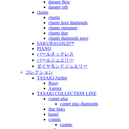
danger flow
danger orb
chants
chants
chants luxe diamonds
chants signature
chants duo
chants diamonds pave
SAKURAGOLD™
PIANO
パールネックレス
パールジュエリー
ダイヤモンドジュエリー
コレクション
TASAKI Atelier
Buoy
Aurora
TASAKI COLLECTION LINE
comet plus
comet plus diamonds
fine links
kugel
cosmic
cosmic