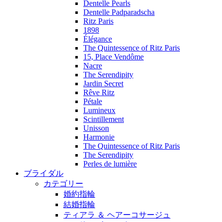
Dentelle Pearls
Dentelle Padparadscha
Ritz Paris
1898
Élégance
The Quintessence of Ritz Paris
15, Place Vendôme
Nacre
The Serendipity
Jardin Secret
Rêve Ritz
Pétale
Lumineux
Scintillement
Unisson
Harmonie
The Quintessence of Ritz Paris
The Serendipity
Perles de lumière
ブライダル
カテゴリー
婚約指輪
結婚指輪
ティアラ ＆ ヘアーコサージュ