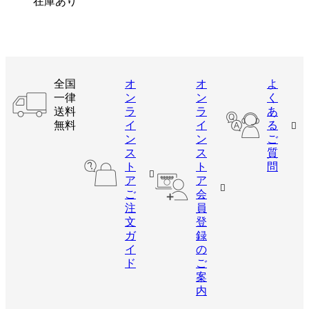
在庫あり
全国
オ
オ
よ
一律
ン
ン
く
送料
ラ
ラ
あ
無料
イ
イ
る
ン
ン
ご
ス
ス
質
ト
ト
問
ア
ア
ご
会
注
員
文
登
ガ
録
イ
の
ド
ご
案
内