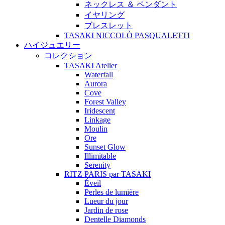
ネックレス ＆ ペンダント
イヤリング
ブレスレット
TASAKI NICCOLÒ PASQUALETTI
ハイジュエリー
コレクション
TASAKI Atelier
Waterfall
Aurora
Cove
Forest Valley
Iridescent
Linkage
Moulin
Ore
Sunset Glow
Illimitable
Serenity
RITZ PARIS par TASAKI
Éveil
Perles de lumière
Lueur du jour
Jardin de rose
Dentelle Diamonds