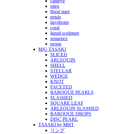
cattleya
eden
floral stars
petals
daydream
coral
liquid sculpture
sequence
prong
M/G TASAKI
SLICED
ARLEQUIN
SHELL
STELLAR
WEDGE
KNOT
FACETED
BAROQUE PEARLS
SLASHED
SQUARE LEAF
ARLEQUIN SLASHED
BAROQUE DROPS
DISC PEARL
TASAKI by MHT
リング