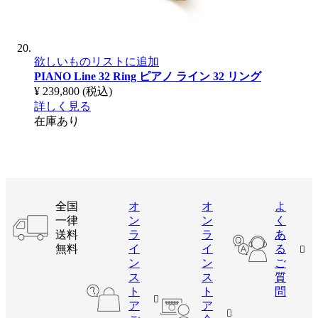
欲しいものリストに追加
PIANO Line 32 Ring
ピアノ ライン 32 リング
¥ 239,800
(税込)
詳しく見る
在庫あり
全国
オ
オ
よ
一律
ン
ン
く
送料
ラ
ラ
あ
無料
イ
イ
る
ン
ン
ご
ス
ス
質
ト
ト
問
ア
ア