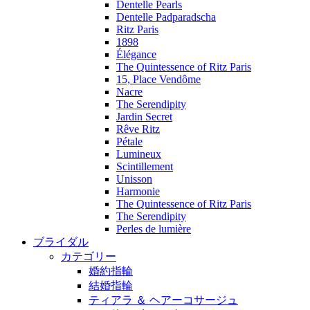
Dentelle Pearls
Dentelle Padparadscha
Ritz Paris
1898
Élégance
The Quintessence of Ritz Paris
15, Place Vendôme
Nacre
The Serendipity
Jardin Secret
Rêve Ritz
Pétale
Lumineux
Scintillement
Unisson
Harmonie
The Quintessence of Ritz Paris
The Serendipity
Perles de lumière
ブライダル
カテゴリー
婚約指輪
結婚指輪
ティアラ ＆ ヘアーコサージュ