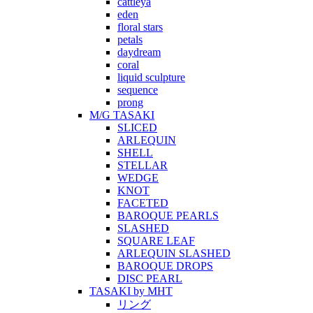
cattleya
eden
floral stars
petals
daydream
coral
liquid sculpture
sequence
prong
M/G TASAKI
SLICED
ARLEQUIN
SHELL
STELLAR
WEDGE
KNOT
FACETED
BAROQUE PEARLS
SLASHED
SQUARE LEAF
ARLEQUIN SLASHED
BAROQUE DROPS
DISC PEARL
TASAKI by MHT
リング