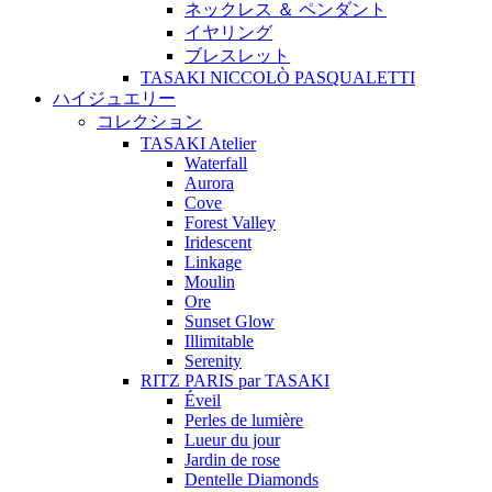
ネックレス ＆ ペンダント
イヤリング
ブレスレット
TASAKI NICCOLÒ PASQUALETTI
ハイジュエリー
コレクション
TASAKI Atelier
Waterfall
Aurora
Cove
Forest Valley
Iridescent
Linkage
Moulin
Ore
Sunset Glow
Illimitable
Serenity
RITZ PARIS par TASAKI
Éveil
Perles de lumière
Lueur du jour
Jardin de rose
Dentelle Diamonds