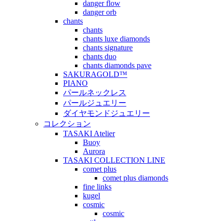
danger flow
danger orb
chants
chants
chants luxe diamonds
chants signature
chants duo
chants diamonds pave
SAKURAGOLD™
PIANO
パールネックレス
パールジュエリー
ダイヤモンドジュエリー
コレクション
TASAKI Atelier
Buoy
Aurora
TASAKI COLLECTION LINE
comet plus
comet plus diamonds
fine links
kugel
cosmic
cosmic