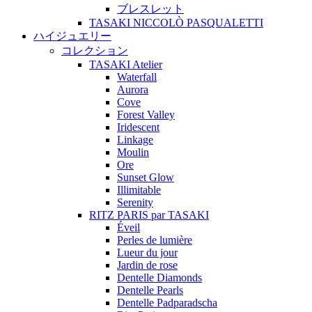
ブレスレット
TASAKI NICCOLÒ PASQUALETTI
ハイジュエリー
コレクション
TASAKI Atelier
Waterfall
Aurora
Cove
Forest Valley
Iridescent
Linkage
Moulin
Ore
Sunset Glow
Illimitable
Serenity
RITZ PARIS par TASAKI
Éveil
Perles de lumière
Lueur du jour
Jardin de rose
Dentelle Diamonds
Dentelle Pearls
Dentelle Padparadscha