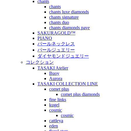
chants
chants
chants luxe diamonds
chants signature
chants duo
chants diamonds pave
SAKURAGOLD™
PIANO
パールネックレス
パールジュエリー
ダイヤモンドジュエリー
コレクション
TASAKI Atelier
Buoy
Aurora
TASAKI COLLECTION LINE
comet plus
comet plus diamonds
fine links
kugel
cosmic
cosmic
cattleya
eden