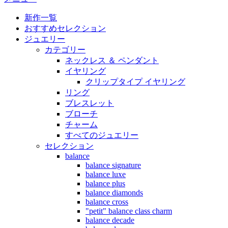
新作一覧
おすすめセレクション
ジュエリー
カテゴリー
ネックレス ＆ ペンダント
イヤリング
クリップタイプ イヤリング
リング
ブレスレット
ブローチ
チャーム
すべてのジュエリー
セレクション
balance
balance signature
balance luxe
balance plus
balance diamonds
balance cross
"petit" balance class charm
balance decade