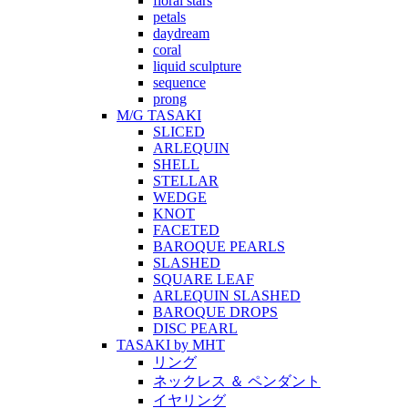
floral stars
petals
daydream
coral
liquid sculpture
sequence
prong
M/G TASAKI
SLICED
ARLEQUIN
SHELL
STELLAR
WEDGE
KNOT
FACETED
BAROQUE PEARLS
SLASHED
SQUARE LEAF
ARLEQUIN SLASHED
BAROQUE DROPS
DISC PEARL
TASAKI by MHT
リング
ネックレス ＆ ペンダント
イヤリング