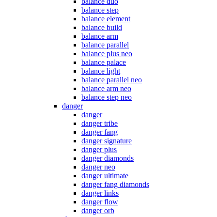
balance duo
balance step
balance element
balance build
balance arm
balance parallel
balance plus neo
balance palace
balance light
balance parallel neo
balance arm neo
balance step neo
danger
danger
danger tribe
danger fang
danger signature
danger plus
danger diamonds
danger neo
danger ultimate
danger fang diamonds
danger links
danger flow
danger orb