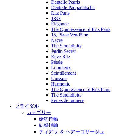
Dentelle Pearls
Dentelle Padparadscha
Ritz Paris
1898
Élégance
The Quintessence of Ritz Paris
15, Place Vendôme
Nacre
The Serendipity
Jardin Secret
Rêve Ritz
Pétale
Lumineux
Scintillement
Unisson
Harmonie
The Quintessence of Ritz Paris
The Serendipity
Perles de lumière
ブライダル
カテゴリー
婚約指輪
結婚指輪
ティアラ ＆ ヘアーコサージュ