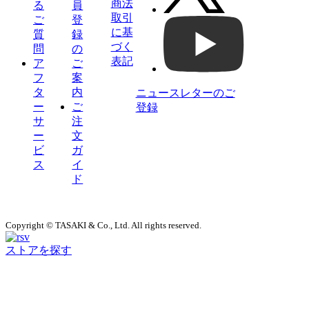
商法
る
員
取引
ご
登
に基
質
録
づく
問
の
表記
ア
ご
フ
案
タ
内
ニュースレターのご
ー
ご
登録
サ
注
ー
文
ビ
ガ
ス
イ
ド
Copyright © TASAKI & Co., Ltd. All rights reserved.
ストアを探す