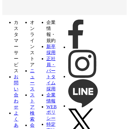
カ
オ
企業
ス
ン
情
タ
ラ
報・
マ
イ
規約
ー
ン
新卒
サ
ス
採用
ー
ト
正社
ビ
ア
員・
ス
ニ
パー
お
ュ
トタ
問
ー
イム
い
ス
採用
合
ス
企業
わ
ト
情報
WEB
せ
ア
ポリ
よ
検
シー
く
索
特定
あ
会