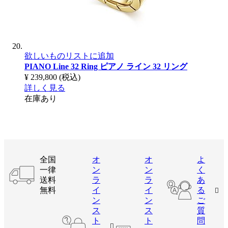
欲しいものリストに追加
PIANO Line 32 Ring
ピアノ ライン 32 リング
¥ 239,800
(税込)
詳しく見る
在庫あり
全国
オ
オ
よ
一律
ン
ン
く
送料
ラ
ラ
あ
無料
イ
イ
る
ン
ン
ご
ス
ス
質
ト
ト
問