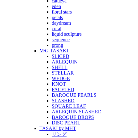
cattleya
eden
floral stars
petals
daydream
coral
liquid sculpture
sequence
prong
M/G TASAKI
SLICED
ARLEQUIN
SHELL
STELLAR
WEDGE
KNOT
FACETED
BAROQUE PEARLS
SLASHED
SQUARE LEAF
ARLEQUIN SLASHED
BAROQUE DROPS
DISC PEARL
TASAKI by MHT
リング