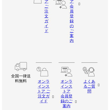
ア
ア
ご
会
注
員
文
登
ガ
録
イ
の
ド
ご
案
内
全国一律送
料無料
オンラ
オンラ
よくあ
インス
インス
るご質
トア ご
トア
問
注文ガ
会員登
イド
録のご
案内