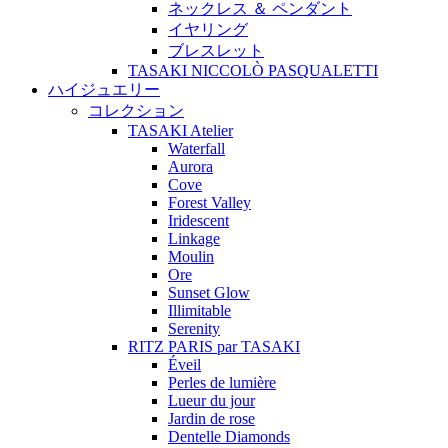
ネックレス ＆ ペンダント
イヤリング
ブレスレット
TASAKI NICCOLÒ PASQUALETTI
ハイジュエリー
コレクション
TASAKI Atelier
Waterfall
Aurora
Cove
Forest Valley
Iridescent
Linkage
Moulin
Ore
Sunset Glow
Illimitable
Serenity
RITZ PARIS par TASAKI
Éveil
Perles de lumière
Lueur du jour
Jardin de rose
Dentelle Diamonds