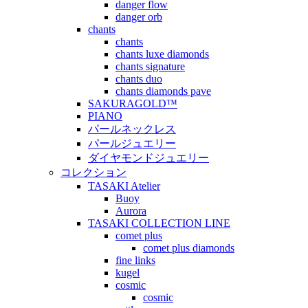
danger flow
danger orb
chants
chants
chants luxe diamonds
chants signature
chants duo
chants diamonds pave
SAKURAGOLD™
PIANO
パールネックレス
パールジュエリー
ダイヤモンドジュエリー
コレクション
TASAKI Atelier
Buoy
Aurora
TASAKI COLLECTION LINE
comet plus
comet plus diamonds
fine links
kugel
cosmic
cosmic