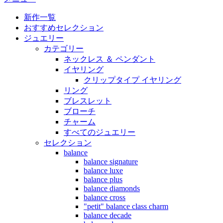
新作一覧
おすすめセレクション
ジュエリー
カテゴリー
ネックレス ＆ ペンダント
イヤリング
クリップタイプ イヤリング
リング
ブレスレット
ブローチ
チャーム
すべてのジュエリー
セレクション
balance
balance signature
balance luxe
balance plus
balance diamonds
balance cross
"petit" balance class charm
balance decade