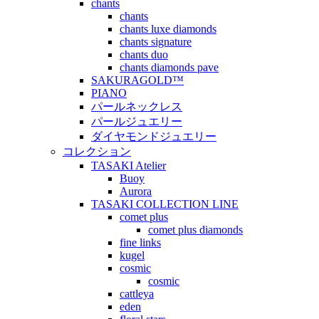
chants
chants
chants luxe diamonds
chants signature
chants duo
chants diamonds pave
SAKURAGOLD™
PIANO
パールネックレス
パールジュエリー
ダイヤモンドジュエリー
コレクション
TASAKI Atelier
Buoy
Aurora
TASAKI COLLECTION LINE
comet plus
comet plus diamonds
fine links
kugel
cosmic
cosmic
cattleya
eden