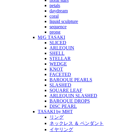
floral stars
petals
daydream
coral
liquid sculpture
sequence
prong
M/G TASAKI
SLICED
ARLEQUIN
SHELL
STELLAR
WEDGE
KNOT
FACETED
BAROQUE PEARLS
SLASHED
SQUARE LEAF
ARLEQUIN SLASHED
BAROQUE DROPS
DISC PEARL
TASAKI by MHT
リング
ネックレス ＆ ペンダント
イヤリング