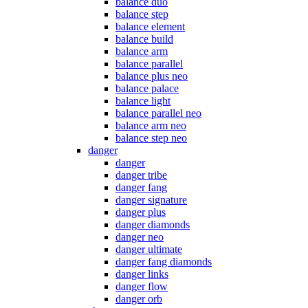
balance duo
balance step
balance element
balance build
balance arm
balance parallel
balance plus neo
balance palace
balance light
balance parallel neo
balance arm neo
balance step neo
danger
danger
danger tribe
danger fang
danger signature
danger plus
danger diamonds
danger neo
danger ultimate
danger fang diamonds
danger links
danger flow
danger orb