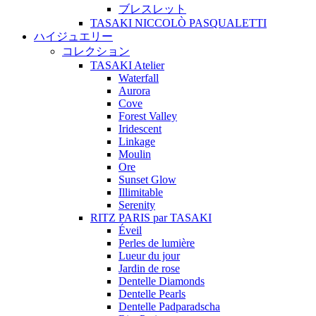
ブレスレット
TASAKI NICCOLÒ PASQUALETTI
ハイジュエリー
コレクション
TASAKI Atelier
Waterfall
Aurora
Cove
Forest Valley
Iridescent
Linkage
Moulin
Ore
Sunset Glow
Illimitable
Serenity
RITZ PARIS par TASAKI
Éveil
Perles de lumière
Lueur du jour
Jardin de rose
Dentelle Diamonds
Dentelle Pearls
Dentelle Padparadscha