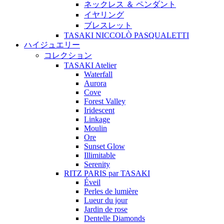
ネックレス ＆ ペンダント
イヤリング
ブレスレット
TASAKI NICCOLÒ PASQUALETTI
ハイジュエリー
コレクション
TASAKI Atelier
Waterfall
Aurora
Cove
Forest Valley
Iridescent
Linkage
Moulin
Ore
Sunset Glow
Illimitable
Serenity
RITZ PARIS par TASAKI
Éveil
Perles de lumière
Lueur du jour
Jardin de rose
Dentelle Diamonds