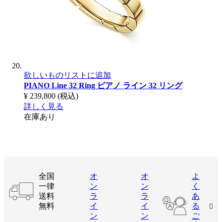
欲しいものリストに追加
PIANO Line 32 Ring
ピアノ ライン 32 リング
¥ 239,800
(税込)
詳しく見る
在庫あり
全国
オ
オ
よ
一律
ン
ン
く
送料
ラ
ラ
あ
無料
イ
イ
る
ン
ン
ご