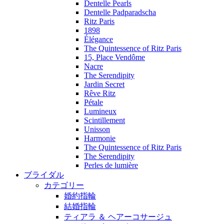
Dentelle Pearls
Dentelle Padparadscha
Ritz Paris
1898
Élégance
The Quintessence of Ritz Paris
15, Place Vendôme
Nacre
The Serendipity
Jardin Secret
Rêve Ritz
Pétale
Lumineux
Scintillement
Unisson
Harmonie
The Quintessence of Ritz Paris
The Serendipity
Perles de lumière
ブライダル
カテゴリー
婚約指輪
結婚指輪
ティアラ ＆ ヘアーコサージュ