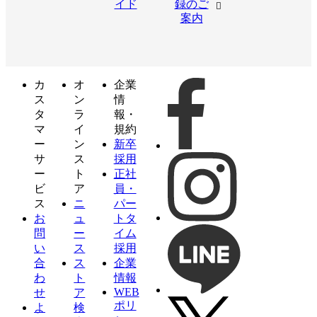
イド
録のご
案内
カ
オ
企業
ス
ン
情
タ
ラ
報・
マ
イ
規約
ー
ン
新卒
サ
ス
採用
ー
ト
正社
ビ
ア
員・
ス
ニ
パー
お
ュ
トタ
問
ー
イム
い
ス
採用
合
ス
企業
わ
ト
情報
WEB
せ
ア
ポリ
よ
検