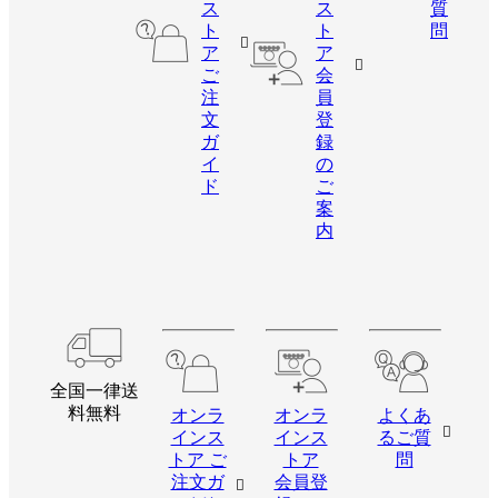
ス
ス
質
ト
ト
問
ア
ア
ご
会
注
員
文
登
ガ
録
イ
の
ド
ご
案
内
全国一律送
料無料
オンラ
オンラ
よくあ
インス
インス
るご質
トア ご
トア
問
注文ガ
会員登