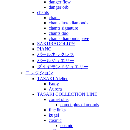
danger flow
danger orb
chants
chants
chants luxe diamonds
chants signature
chants duo
chants diamonds pave
SAKURAGOLD™
PIANO
パールネックレス
パールジュエリー
ダイヤモンドジュエリー
コレクション
TASAKI Atelier
Buoy
Aurora
TASAKI COLLECTION LINE
comet plus
comet plus diamonds
fine links
kugel
cosmic
cosmic