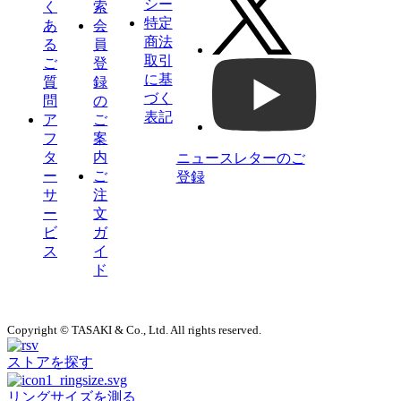
シー
く
索
特定
あ
会
商法
る
員
取引
ご
登
に基
質
録
づく
問
の
表記
ア
ご
フ
案
タ
内
ニュースレターのご
ー
ご
登録
サ
注
ー
文
ビ
ガ
ス
イ
ド
Copyright © TASAKI & Co., Ltd. All rights reserved.
ストアを探す
リングサイズを測る