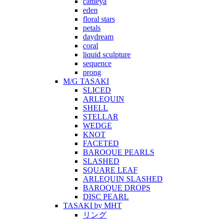
cattleya
eden
floral stars
petals
daydream
coral
liquid sculpture
sequence
prong
M/G TASAKI
SLICED
ARLEQUIN
SHELL
STELLAR
WEDGE
KNOT
FACETED
BAROQUE PEARLS
SLASHED
SQUARE LEAF
ARLEQUIN SLASHED
BAROQUE DROPS
DISC PEARL
TASAKI by MHT
リング