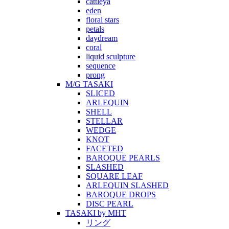
cattleya
eden
floral stars
petals
daydream
coral
liquid sculpture
sequence
prong
M/G TASAKI
SLICED
ARLEQUIN
SHELL
STELLAR
WEDGE
KNOT
FACETED
BAROQUE PEARLS
SLASHED
SQUARE LEAF
ARLEQUIN SLASHED
BAROQUE DROPS
DISC PEARL
TASAKI by MHT
リング