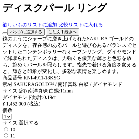
ディスクパール リング
欲しいものリストに追加
比較リストに入れる
バッグに追加する
ご注文手続きへ
鏡のようにシャープに磨き上げられたSAKURA ゴールドの
ディスクを、存在感のあるパールと遊び心あるバランスでセ
ットしたコンテンポラリーなオープンリング。ダイヤモンド
で縁取られたディスクは、力強くも優美な輝きと色彩を放
ち、艶めくパールを照らします。指先で着ける角度を変える
と、輝きと印象が変化し、多彩な表情を楽しめます。
商品番号
RNI-4911-18KSG
素材
SAKURAGOLD™ / 南洋真珠 白蝶 / ダイヤモンド
サイズ
(約) 南洋真珠 白蝶:11mm
ダイヤモンド総計:0.19ct
¥ 1,452,000
(税込)
個数
サイズ
選択する
10
11