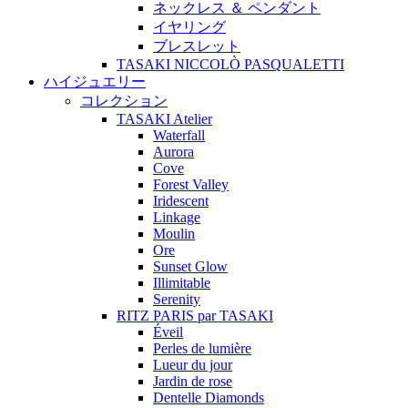
ネックレス ＆ ペンダント
イヤリング
ブレスレット
TASAKI NICCOLÒ PASQUALETTI
ハイジュエリー
コレクション
TASAKI Atelier
Waterfall
Aurora
Cove
Forest Valley
Iridescent
Linkage
Moulin
Ore
Sunset Glow
Illimitable
Serenity
RITZ PARIS par TASAKI
Éveil
Perles de lumière
Lueur du jour
Jardin de rose
Dentelle Diamonds