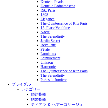
Dentelle Pearls
Dentelle Padparadscha
Ritz Paris
1898
Élégance
The Quintessence of Ritz Paris
15, Place Vendôme
Nacre
The Serendipity
Jardin Secret
Rêve Ritz
Pétale
Lumineux
Scintillement
Unisson
Harmonie
The Quintessence of Ritz Paris
The Serendipity
Perles de lumière
ブライダル
カテゴリー
婚約指輪
結婚指輪
ティアラ ＆ ヘアーコサージュ