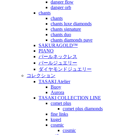
danger flow
danger orb
chants
chants
chants luxe diamonds
chants signature
chants duo
chants diamonds pave
SAKURAGOLD™
PIANO
パールネックレス
パールジュエリー
ダイヤモンドジュエリー
コレクション
TASAKI Atelier
Buoy
Aurora
TASAKI COLLECTION LINE
comet plus
comet plus diamonds
fine links
kugel
cosmic
cosmic