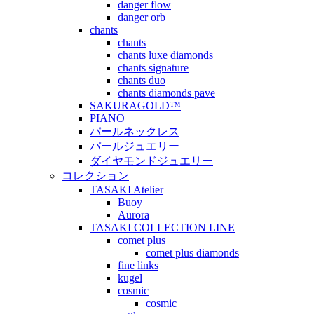
danger flow
danger orb
chants
chants
chants luxe diamonds
chants signature
chants duo
chants diamonds pave
SAKURAGOLD™
PIANO
パールネックレス
パールジュエリー
ダイヤモンドジュエリー
コレクション
TASAKI Atelier
Buoy
Aurora
TASAKI COLLECTION LINE
comet plus
comet plus diamonds
fine links
kugel
cosmic
cosmic