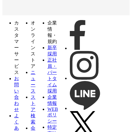
カ
オ
企業
ス
ン
情
タ
ラ
報・
マ
イ
規約
ー
ン
新卒
サ
ス
採用
ー
ト
正社
ビ
ア
員・
ス
ニ
パー
お
ュ
トタ
問
ー
イム
い
ス
採用
合
ス
企業
わ
ト
情報
WEB
せ
ア
ポリ
よ
検
シー
く
索
特定
あ
会