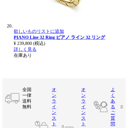
欲しいものリストに追加
PIANO Line 32 Ring
ピアノ ライン 32 リング
¥ 239,800
(税込)
詳しく見る
在庫あり
全国
オ
オ
よ
一律
ン
ン
く
送料
ラ
ラ
あ
無料
イ
イ
る
ン
ン
ご
ス
ス
質
ト
ト
問