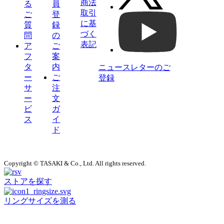
商法
る
員
取引
ご
登
に基
質
録
づく
問
の
表記
ア
ご
フ
案
タ
内
ニュースレターのご
ー
ご
登録
サ
注
ー
文
ビ
ガ
ス
イ
ド
Copyright © TASAKI & Co., Ltd. All rights reserved.
ストアを探す
リングサイズを測る