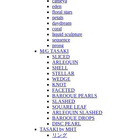
cattleya
eden
floral stars
petals
daydream
coral
liquid sculpture
sequence
prong
M/G TASAKI
SLICED
ARLEQUIN
SHELL
STELLAR
WEDGE
KNOT
FACETED
BAROQUE PEARLS
SLASHED
SQUARE LEAF
ARLEQUIN SLASHED
BAROQUE DROPS
DISC PEARL
TASAKI by MHT
リング