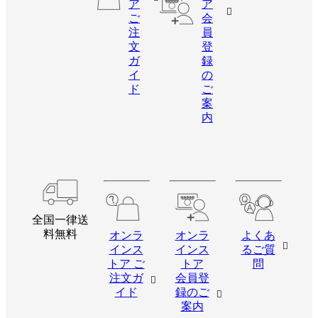
ア
ア
ご
会
注
員
文
登
ガ
録
イ
の
ド
ご
案
内
全国一律送
料無料
オンラ
オンラ
よくあ
インス
インス
るご質
トア ご
トア
問
注文ガ
会員登
イド
録のご
案内