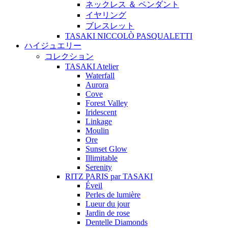
ネックレス ＆ ペンダント
イヤリング
ブレスレット
TASAKI NICCOLÒ PASQUALETTI
ハイジュエリー
コレクション
TASAKI Atelier
Waterfall
Aurora
Cove
Forest Valley
Iridescent
Linkage
Moulin
Ore
Sunset Glow
Illimitable
Serenity
RITZ PARIS par TASAKI
Éveil
Perles de lumière
Lueur du jour
Jardin de rose
Dentelle Diamonds