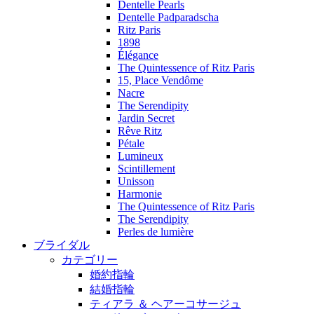
Dentelle Pearls
Dentelle Padparadscha
Ritz Paris
1898
Élégance
The Quintessence of Ritz Paris
15, Place Vendôme
Nacre
The Serendipity
Jardin Secret
Rêve Ritz
Pétale
Lumineux
Scintillement
Unisson
Harmonie
The Quintessence of Ritz Paris
The Serendipity
Perles de lumière
ブライダル
カテゴリー
婚約指輪
結婚指輪
ティアラ ＆ ヘアーコサージュ