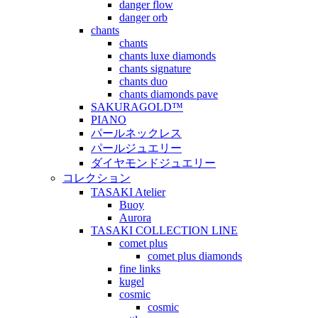
danger flow
danger orb
chants
chants
chants luxe diamonds
chants signature
chants duo
chants diamonds pave
SAKURAGOLD™
PIANO
パールネックレス
パールジュエリー
ダイヤモンドジュエリー
コレクション
TASAKI Atelier
Buoy
Aurora
TASAKI COLLECTION LINE
comet plus
comet plus diamonds
fine links
kugel
cosmic
cosmic