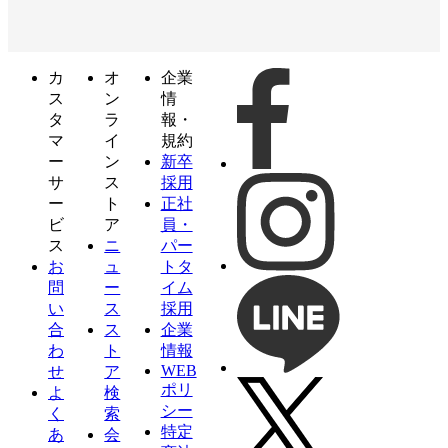
カ
オ
企業
ス
ン
情
タ
ラ
報・
マ
イ
規約
ー
ン
新卒
サ
ス
採用
ー
ト
正社
ビ
ア
員・
ス
ニ
パー
お
ュ
トタ
問
ー
イム
い
ス
採用
合
ス
企業
わ
ト
情報
WEB
せ
ア
ポリ
よ
検
シー
く
索
特定
あ
会