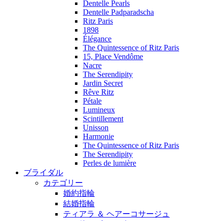
Dentelle Pearls
Dentelle Padparadscha
Ritz Paris
1898
Élégance
The Quintessence of Ritz Paris
15, Place Vendôme
Nacre
The Serendipity
Jardin Secret
Rêve Ritz
Pétale
Lumineux
Scintillement
Unisson
Harmonie
The Quintessence of Ritz Paris
The Serendipity
Perles de lumière
ブライダル
カテゴリー
婚約指輪
結婚指輪
ティアラ ＆ ヘアーコサージュ