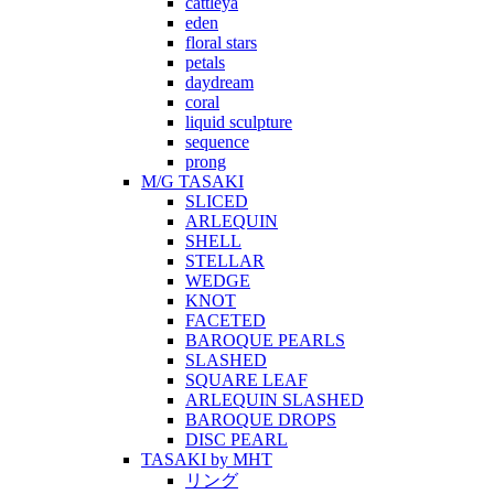
cattleya
eden
floral stars
petals
daydream
coral
liquid sculpture
sequence
prong
M/G TASAKI
SLICED
ARLEQUIN
SHELL
STELLAR
WEDGE
KNOT
FACETED
BAROQUE PEARLS
SLASHED
SQUARE LEAF
ARLEQUIN SLASHED
BAROQUE DROPS
DISC PEARL
TASAKI by MHT
リング