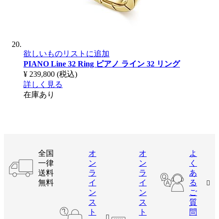
欲しいものリストに追加
PIANO Line 32 Ring
ピアノ ライン 32 リング
¥ 239,800
(税込)
詳しく見る
在庫あり
全国
オ
オ
よ
一律
ン
ン
く
送料
ラ
ラ
あ
無料
イ
イ
る
ン
ン
ご
ス
ス
質
ト
ト
問