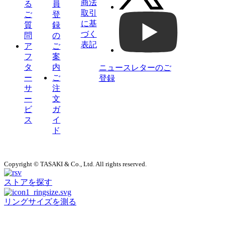
商法
る
員
取引
ご
登
に基
質
録
づく
問
の
表記
ア
ご
フ
案
タ
内
ニュースレターのご
ー
ご
登録
サ
注
ー
文
ビ
ガ
ス
イ
ド
Copyright © TASAKI & Co., Ltd. All rights reserved.
ストアを探す
リングサイズを測る