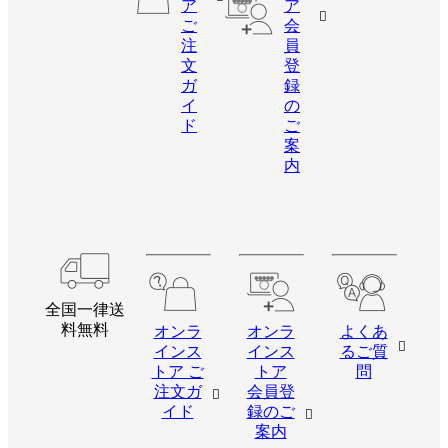
ア
ア
ご
会
注
員
文
登
ガ
録
イ
の
ド
ご
案
内
全国一律送
料無料
オンラ
オンラ
よくあ
インス
インス
るご質
トア ご
トア
問
注文ガ
会員登
イド
録のご
案内