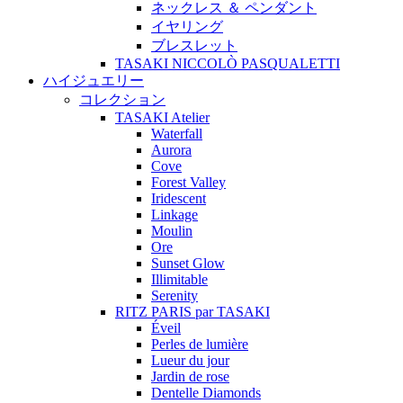
ネックレス ＆ ペンダント
イヤリング
ブレスレット
TASAKI NICCOLÒ PASQUALETTI
ハイジュエリー
コレクション
TASAKI Atelier
Waterfall
Aurora
Cove
Forest Valley
Iridescent
Linkage
Moulin
Ore
Sunset Glow
Illimitable
Serenity
RITZ PARIS par TASAKI
Éveil
Perles de lumière
Lueur du jour
Jardin de rose
Dentelle Diamonds