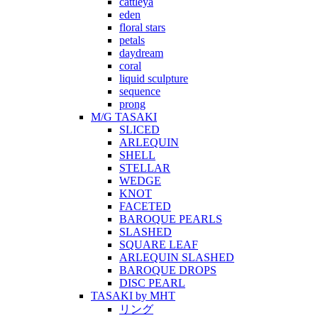
cattleya
eden
floral stars
petals
daydream
coral
liquid sculpture
sequence
prong
M/G TASAKI
SLICED
ARLEQUIN
SHELL
STELLAR
WEDGE
KNOT
FACETED
BAROQUE PEARLS
SLASHED
SQUARE LEAF
ARLEQUIN SLASHED
BAROQUE DROPS
DISC PEARL
TASAKI by MHT
リング