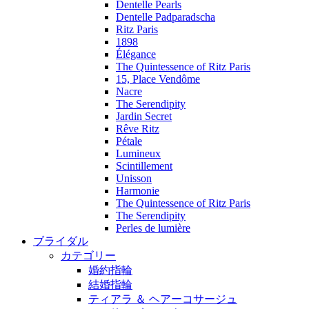
Dentelle Pearls
Dentelle Padparadscha
Ritz Paris
1898
Élégance
The Quintessence of Ritz Paris
15, Place Vendôme
Nacre
The Serendipity
Jardin Secret
Rêve Ritz
Pétale
Lumineux
Scintillement
Unisson
Harmonie
The Quintessence of Ritz Paris
The Serendipity
Perles de lumière
ブライダル
カテゴリー
婚約指輪
結婚指輪
ティアラ ＆ ヘアーコサージュ