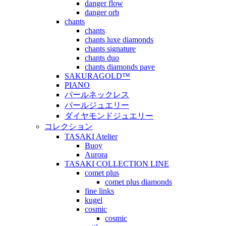
danger flow
danger orb
chants
chants
chants luxe diamonds
chants signature
chants duo
chants diamonds pave
SAKURAGOLD™
PIANO
パールネックレス
パールジュエリー
ダイヤモンドジュエリー
コレクション
TASAKI Atelier
Buoy
Aurora
TASAKI COLLECTION LINE
comet plus
comet plus diamonds
fine links
kugel
cosmic
cosmic