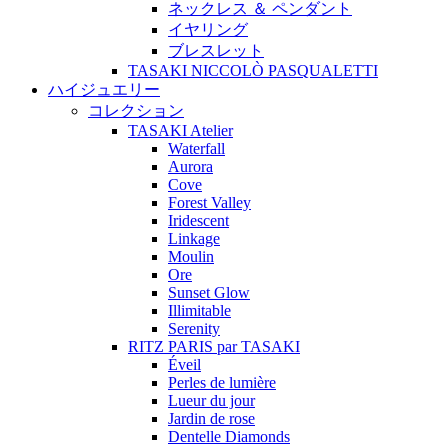
ネックレス ＆ ペンダント
イヤリング
ブレスレット
TASAKI NICCOLÒ PASQUALETTI
ハイジュエリー
コレクション
TASAKI Atelier
Waterfall
Aurora
Cove
Forest Valley
Iridescent
Linkage
Moulin
Ore
Sunset Glow
Illimitable
Serenity
RITZ PARIS par TASAKI
Éveil
Perles de lumière
Lueur du jour
Jardin de rose
Dentelle Diamonds