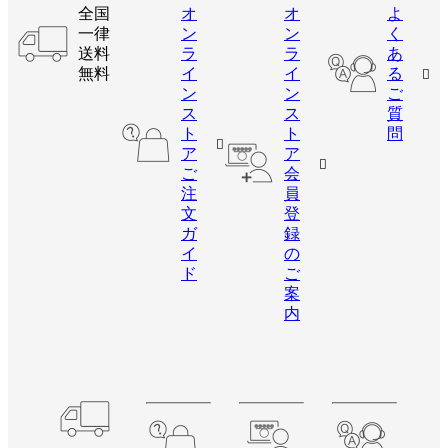
全国
オ
オ
よ
一律
ン
ン
く
送料
ラ
ラ
あ
無料
イ
イ
る
ン
ン
ご
ス
ス
質
ト
ト
問
ア
ア
ご
会
注
員
文
登
ガ
録
イ
の
ド
ご
案
内