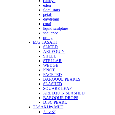
cattleya
eden
floral stars
petals
daydream
coral
liquid sculpture
sequence
prong
M/G TASAKI
SLICED
ARLEQUIN
SHELL
STELLAR
WEDGE
KNOT
FACETED
BAROQUE PEARLS
SLASHED
SQUARE LEAF
ARLEQUIN SLASHED
BAROQUE DROPS
DISC PEARL
TASAKI by MHT
リング