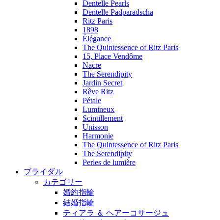
Dentelle Pearls
Dentelle Padparadscha
Ritz Paris
1898
Élégance
The Quintessence of Ritz Paris
15, Place Vendôme
Nacre
The Serendipity
Jardin Secret
Rêve Ritz
Pétale
Lumineux
Scintillement
Unisson
Harmonie
The Quintessence of Ritz Paris
The Serendipity
Perles de lumière
ブライダル
カテゴリー
婚約指輪
結婚指輪
ティアラ ＆ ヘアーコサージュ