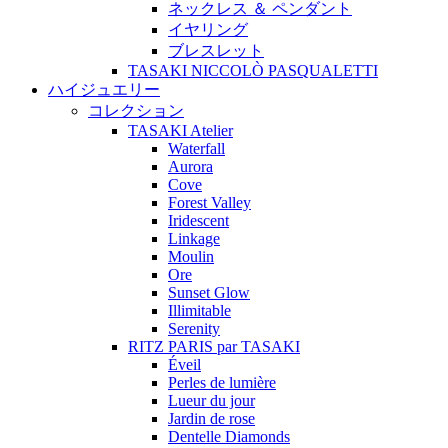
ネックレス ＆ ペンダント
イヤリング
ブレスレット
TASAKI NICCOLÒ PASQUALETTI
ハイジュエリー
コレクション
TASAKI Atelier
Waterfall
Aurora
Cove
Forest Valley
Iridescent
Linkage
Moulin
Ore
Sunset Glow
Illimitable
Serenity
RITZ PARIS par TASAKI
Éveil
Perles de lumière
Lueur du jour
Jardin de rose
Dentelle Diamonds