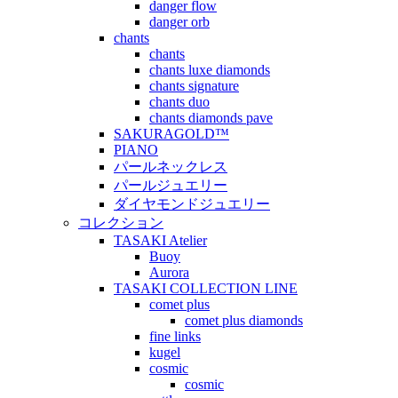
danger flow
danger orb
chants
chants
chants luxe diamonds
chants signature
chants duo
chants diamonds pave
SAKURAGOLD™
PIANO
パールネックレス
パールジュエリー
ダイヤモンドジュエリー
コレクション
TASAKI Atelier
Buoy
Aurora
TASAKI COLLECTION LINE
comet plus
comet plus diamonds
fine links
kugel
cosmic
cosmic