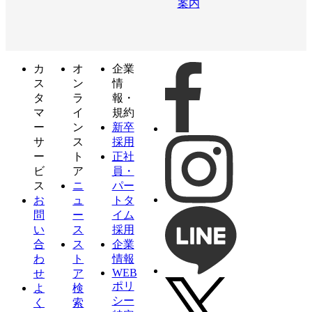
案内
カ
オ
企業
ス
ン
情
タ
ラ
報・
マ
イ
規約
ー
ン
新卒
サ
ス
採用
ー
ト
正社
ビ
ア
員・
ス
ニ
パー
お
ュ
トタ
問
ー
イム
い
ス
採用
合
ス
企業
わ
ト
情報
WEB
せ
ア
ポリ
よ
検
シー
く
索