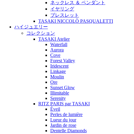
ネックレス ＆ ペンダント
イヤリング
ブレスレット
TASAKI NICCOLÒ PASQUALETTI
ハイジュエリー
コレクション
TASAKI Atelier
Waterfall
Aurora
Cove
Forest Valley
Iridescent
Linkage
Moulin
Ore
Sunset Glow
Illimitable
Serenity
RITZ PARIS par TASAKI
Éveil
Perles de lumière
Lueur du jour
Jardin de rose
Dentelle Diamonds