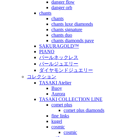
danger flow
danger orb
chants
chants
chants luxe diamonds
chants signature
chants duo
chants diamonds pave
SAKURAGOLD™
PIANO
パールネックレス
パールジュエリー
ダイヤモンドジュエリー
コレクション
TASAKI Atelier
Buoy
Aurora
TASAKI COLLECTION LINE
comet plus
comet plus diamonds
fine links
kugel
cosmic
cosmic