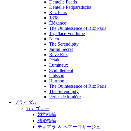
Dentelle Pearls
Dentelle Padparadscha
Ritz Paris
1898
Élégance
The Quintessence of Ritz Paris
15, Place Vendôme
Nacre
The Serendipity
Jardin Secret
Rêve Ritz
Pétale
Lumineux
Scintillement
Unisson
Harmonie
The Quintessence of Ritz Paris
The Serendipity
Perles de lumière
ブライダル
カテゴリー
婚約指輪
結婚指輪
ティアラ ＆ ヘアーコサージュ