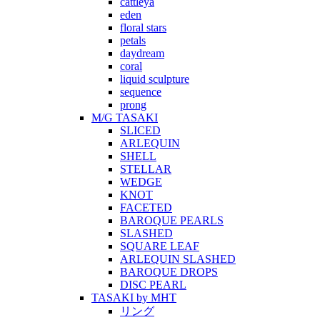
cattleya
eden
floral stars
petals
daydream
coral
liquid sculpture
sequence
prong
M/G TASAKI
SLICED
ARLEQUIN
SHELL
STELLAR
WEDGE
KNOT
FACETED
BAROQUE PEARLS
SLASHED
SQUARE LEAF
ARLEQUIN SLASHED
BAROQUE DROPS
DISC PEARL
TASAKI by MHT
リング