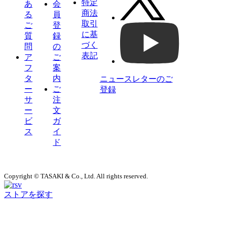
特定
あ
会
商法
る
員
取引
ご
登
に基
質
録
づく
問
の
表記
ア
ご
フ
案
タ
内
ニュースレターのご
ー
ご
登録
サ
注
ー
文
ビ
ガ
ス
イ
ド
Copyright © TASAKI & Co., Ltd. All rights reserved.
ストアを探す