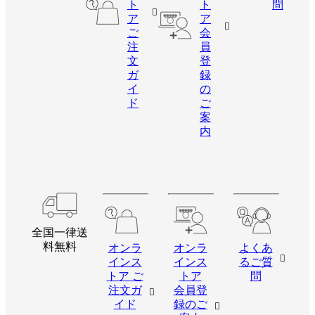
ト
ト
問
ア
ア
ご
会
注
員
文
登
ガ
録
イ
の
ド
ご
案
内
全国一律送
料無料
オンラ
オンラ
よくあ
インス
インス
るご質
トア ご
トア
問
注文ガ
会員登
イド
録のご