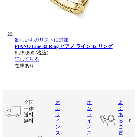
欲しいものリストに追加
PIANO Line 32 Ring
ピアノ ライン 32 リング
¥ 239,800
(税込)
詳しく見る
在庫あり
全国
オ
オ
よ
一律
ン
ン
く
送料
ラ
ラ
あ
無料
イ
イ
る
ン
ン
ご
ス
ス
質