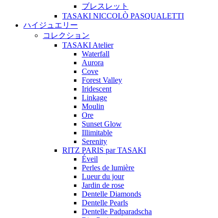
ブレスレット
TASAKI NICCOLÒ PASQUALETTI
ハイジュエリー
コレクション
TASAKI Atelier
Waterfall
Aurora
Cove
Forest Valley
Iridescent
Linkage
Moulin
Ore
Sunset Glow
Illimitable
Serenity
RITZ PARIS par TASAKI
Éveil
Perles de lumière
Lueur du jour
Jardin de rose
Dentelle Diamonds
Dentelle Pearls
Dentelle Padparadscha