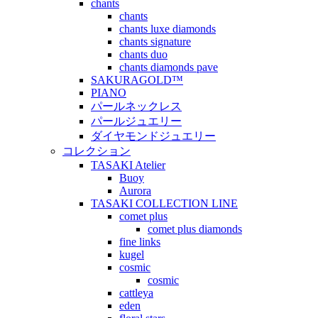
chants
chants
chants luxe diamonds
chants signature
chants duo
chants diamonds pave
SAKURAGOLD™
PIANO
パールネックレス
パールジュエリー
ダイヤモンドジュエリー
コレクション
TASAKI Atelier
Buoy
Aurora
TASAKI COLLECTION LINE
comet plus
comet plus diamonds
fine links
kugel
cosmic
cosmic
cattleya
eden