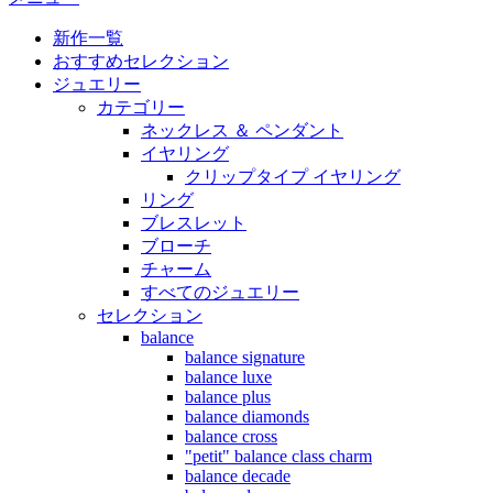
新作一覧
おすすめセレクション
ジュエリー
カテゴリー
ネックレス ＆ ペンダント
イヤリング
クリップタイプ イヤリング
リング
ブレスレット
ブローチ
チャーム
すべてのジュエリー
セレクション
balance
balance signature
balance luxe
balance plus
balance diamonds
balance cross
"petit" balance class charm
balance decade