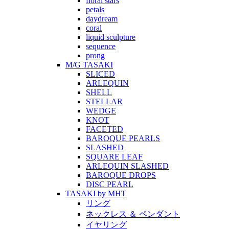
floral stars
petals
daydream
coral
liquid sculpture
sequence
prong
M/G TASAKI
SLICED
ARLEQUIN
SHELL
STELLAR
WEDGE
KNOT
FACETED
BAROQUE PEARLS
SLASHED
SQUARE LEAF
ARLEQUIN SLASHED
BAROQUE DROPS
DISC PEARL
TASAKI by MHT
リング
ネックレス ＆ ペンダント
イヤリング