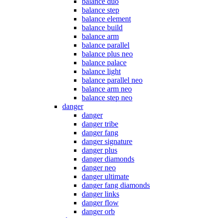
balance duo
balance step
balance element
balance build
balance arm
balance parallel
balance plus neo
balance palace
balance light
balance parallel neo
balance arm neo
balance step neo
danger
danger
danger tribe
danger fang
danger signature
danger plus
danger diamonds
danger neo
danger ultimate
danger fang diamonds
danger links
danger flow
danger orb